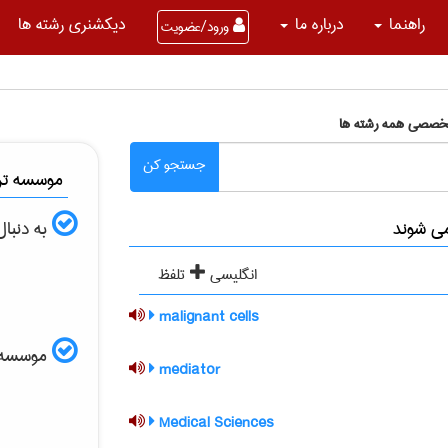
راهنما
درباره ما
دیکشنری رشته ها
ورود/عضویت
تخصصی همه رشته ها
جستجو کن
موسسه ترج
به دنبا
انگلیسی
تلفظ
malignant cells
موسسه الب
mediator
Medical Sciences