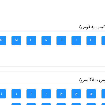
لیسی به فارسی)
N
M
L
K
J
I
H
سی به انگلیسی)
چ
ح
خ
د
ذ
ر
ز