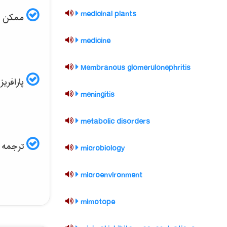
medicinal plants
ممکن است
medicine
Membranous glomerulonephritis
پارافریز مقاله ISI و
meningitis
metabolic disorders
ترجمه ف
microbiology
microenvironment
mimotope