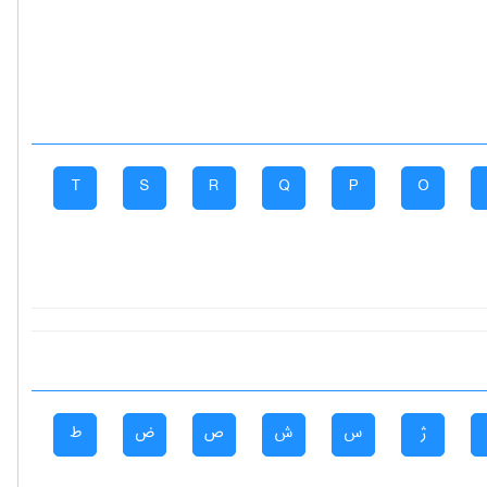
T
S
R
Q
P
O
ژ
س
ش
ص
ض
ط