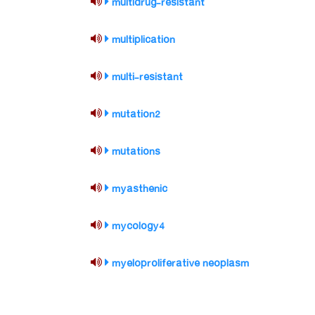
multidrug-resistant
multiplication
multi-resistant
mutation2
mutations
myasthenic
mycology4
myeloproliferative neoplasm