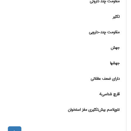
مقاومت چند داروئی
تکثیر
مقاومت چند-دارویی
جهش
جهشها
دارای ضعف عظلانی
قارچ شناسی4
نئوپلاسم بیش‌تکثیری مغز استخوان