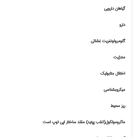
گیاهان دارویی
دارو
گلومرولونفریت غشائی
مننژیت
اختلال متابولیک
ميکروبشناسی
ریز محیط
ماکرومولکول(اغلب پپتید) مقلد ساختار اپی توپ است