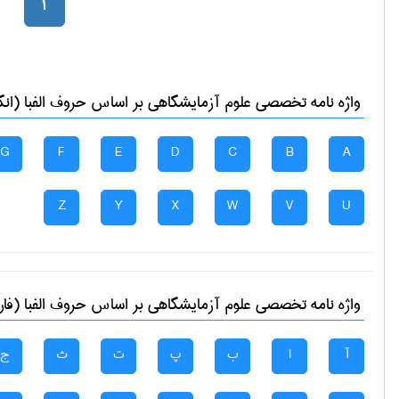
1
واژه نامه تخصصی
علوم آزمايشگاهی
بر اساس حروف الفبا (انگ
G
F
E
D
C
B
A
Z
Y
X
W
V
U
واژه نامه تخصصی
علوم آزمايشگاهی
بر اساس حروف الفبا (فار
آ
ا
ب
پ
ت
ث
ج