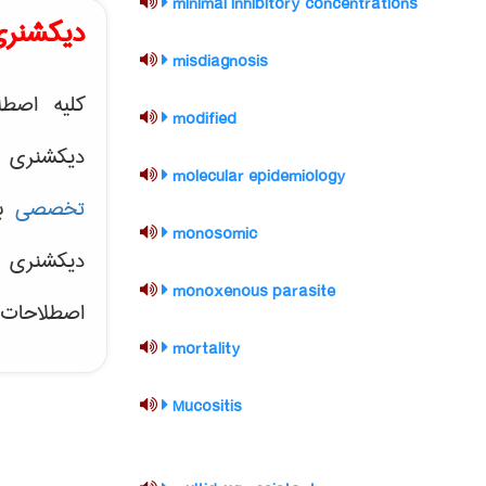
minimal inhibitory concentrations
دیکشنری 
misdiagnosis
کلیه اصطل
modified
دیکشنری آن
molecular epidemiology
تخصصی
به
monosomic
دیکشنری ب
monoxenous parasite
اصطلاحات ت
mortality
Mucositis