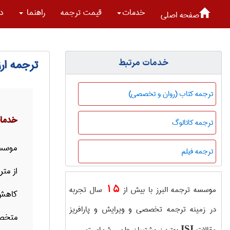
خدمات
قیمت ترجمه
راهنما
در
صفحه اصلی
ترجمه ارز
خدمات مرتبط
ترجمه کتاب (روان و تخصصی)
خدمات
ترجمه کاتالوگ
موسسه
ترجمه فیلم
از مت
15
موسسه ترجمه البرز با بیش از
سال تجربه
کاهش 
در زمینه ترجمه تخصصی و ویرایش و پارافریز
متخصص
ISI