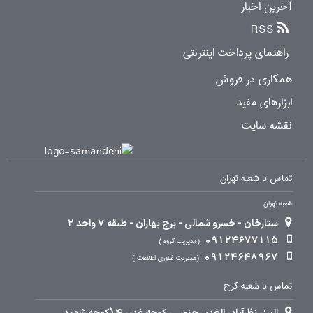
آخرین اخبار
RSS
راهنمای پرداخت اینترنتی
همکاری در فروش
ابزارهای مفید
نقشه سایت
تماس با شعبه تهران
شعبه تهران
ستارخان - خسرو شمالی - برج بهاران - طبقه 7 واحد 2
09124677115
مدیریت گروه
09124648967
مدیریت فناوری اطلاعات
تماس با شعبه کرج