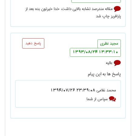
مقاله مندرصد تشابه بالایی داشت. خدا خیرتون بده بعد از
پارافریز چاپ شد
مجید نظری
پاسخ دهید
13:33:10 1393/08/24
عالیه
پاسخ ها به این پیام
محمد غلامی
23:39:08 1394/07/26
سپاس از شما