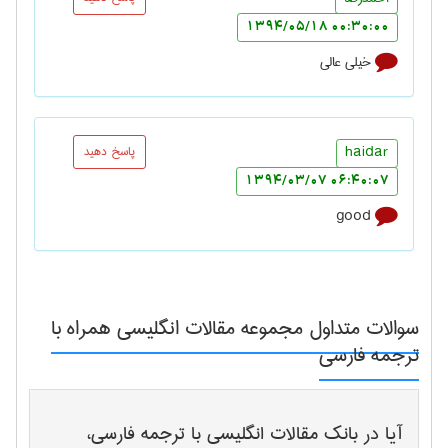
00:30:00 1394/05/18
خیلی عالی
haidar
پاسخ دهید
06:40:07 1394/03/07
good
سوالات متداول
مجموعه مقالات انگلیسی همراه با
ترجمه فارسی
آیا در بانک مقالات انگلیسی با ترجمه فارسی،