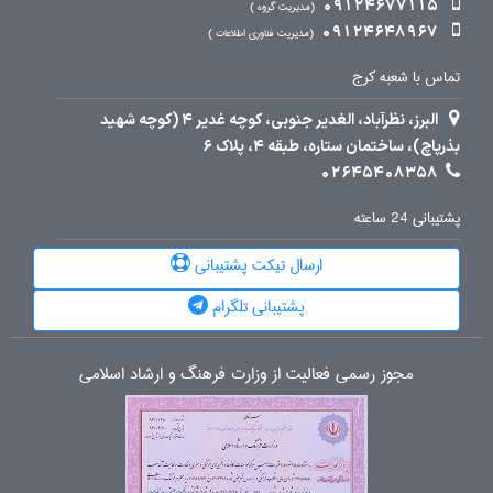
09124677115
مدیریت گروه
09124648967
مدیریت فناوری اطلاعات
تماس با شعبه کرج
البرز، نظرآباد، الغدیر جنوبی، کوچه غدیر 4 (کوچه شهید
بذرپاچ)، ساختمان ستاره، طبقه 4، پلاک 6
02645408358
پشتیبانی 24 ساعته
ارسال تیکت پشتیبانی
پشتیبانی تلگرام
مجوز رسمی فعالیت از وزارت فرهنگ و ارشاد اسلامی