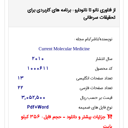
از فناوری نانو تا نانودارو : برنامه های کاربردی برای
تحقیقات سرطانی
نویسنده/ناشر/نام مجله :
Current Molecular Medicine
سال انتشار
2010
کد محصول
1000611
تعداد صفحات انگليسی
13
تعداد صفحات فارسی
22
قیمت بر حسب ریال
3,052,500
نوع فایل های ضمیمه
Pdf+Word
جزئیات بیشتر و دانلود - حجم فایل :
356 کیلو
بایت