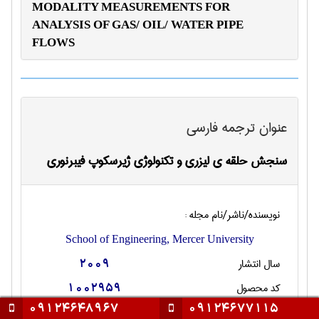
MODALITY MEASUREMENTS FOR
ANALYSIS OF GAS/ OIL/ WATER PIPE
FLOWS
عنوان ترجمه فارسی
سنجش حلقه‏ ی لیزری و تکنولوژی ژیرسکوپ فیبرنوری
نویسنده/ناشر/نام مجله :
School of Engineering, Mercer University
سال انتشار
2009
کد محصول
1002959
09124648967
09124677115
تعداد صفحات انگليسی
9