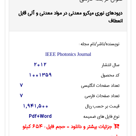
دیودهای نوری میکرو معدنی در مواد معدنی و آلی قابل
انعطاف
نویسنده/ناشر/نام مجله :
IEEE Photonics Journal
سال انتشار
2012
کد محصول
1001359
تعداد صفحات انگليسی
7
تعداد صفحات فارسی
7
قیمت بر حسب ریال
1,941,500
نوع فایل های ضمیمه
Pdf+Word
جزئیات بیشتر و دانلود - حجم فایل :
654 کیلو