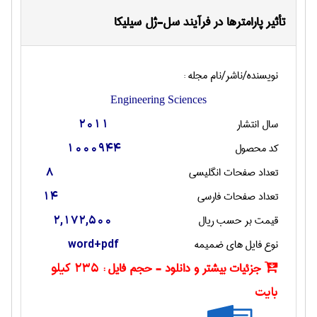
تأثیر پارامترها در فرآیند سل-ژل سیلیکا
نویسنده/ناشر/نام مجله :
Engineering Sciences
سال انتشار
2011
کد محصول
1000944
تعداد صفحات انگليسی
8
تعداد صفحات فارسی
14
قیمت بر حسب ریال
2,172,500
نوع فایل های ضمیمه
word+pdf
جزئیات بیشتر و دانلود - حجم فایل :
235 کیلو
بایت