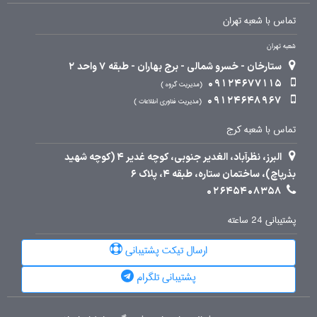
تماس با شعبه تهران
شعبه تهران
ستارخان - خسرو شمالی - برج بهاران - طبقه 7 واحد 2
09124677115
مدیریت گروه
09124648967
مدیریت فناوری اطلاعات
تماس با شعبه کرج
البرز، نظرآباد، الغدیر جنوبی، کوچه غدیر 4 (کوچه شهید
بذرپاچ)، ساختمان ستاره، طبقه 4، پلاک 6
02645408358
پشتیبانی 24 ساعته
ارسال تیکت پشتیبانی
پشتیبانی تلگرام