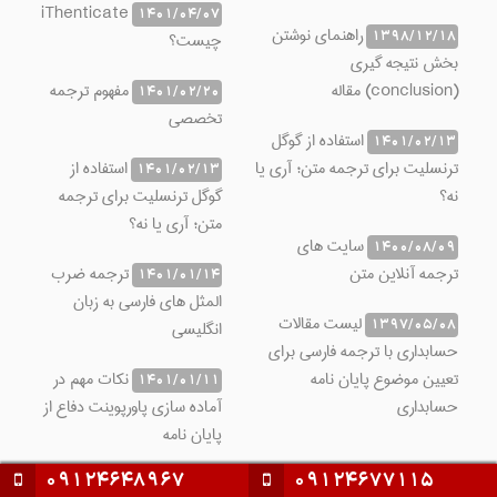
iThenticate
1401/04/07
راهنمای نوشتن
1398/12/18
چیست؟
بخش نتیجه گیری
(conclusion) مقاله
مفهوم ترجمه
1401/02/20
تخصصی
استفاده از گوگل
1401/02/13
ترنسلیت برای ترجمه متن؛ آری یا
استفاده از
1401/02/13
نه؟
گوگل ترنسلیت برای ترجمه
متن؛ آری یا نه؟
سایت های
1400/08/09
ترجمه آنلاین متن
ترجمه ضرب
1401/01/14
المثل های فارسی به زبان
لیست مقالات
1397/05/08
انگلیسی
حسابداری با ترجمه فارسی برای
تعیین موضوع پایان نامه
نکات مهم در
1401/01/11
حسابداری
آماده سازی پاورپوینت دفاع از
پایان نامه
09124648967
09124677115