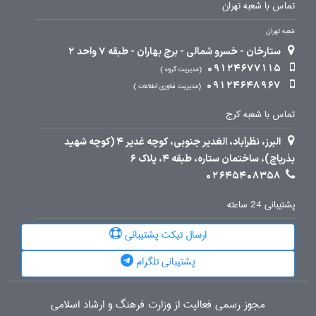
تماس با شعبه تهران
شعبه تهران
ستارخان - خسرو شمالی - برج بهاران - طبقه 7 واحد 2
09124677115
مدیریت گروه
09124648967
مدیریت فناوری اطلاعات
تماس با شعبه کرج
البرز، نظرآباد، الغدیر جنوبی، کوچه غدیر 4 (کوچه شهید
بذرپاچ)، ساختمان ستاره، طبقه 4، پلاک 6
02645408358
پشتیبانی 24 ساعته
ارسال تیکت پشتیبانی
پشتیبانی تلگرام
مجوز رسمی فعالیت از وزارت فرهنگ و ارشاد اسلامی