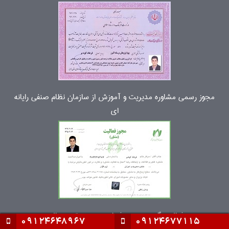
مجوز رسمی مشاوره مدیریت و آموزش از سازمان نظام صنفی رایانه
ای
فعالیت گسترده و حرفه ای موسسه ترجمه البرز
09124648967
09124677115