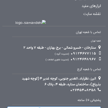
ابزارهای مفید
نقشه سایت
تماس با شعبه تهران
شعبه تهران
ستارخان - خسرو شمالی - برج بهاران - طبقه 7 واحد 2
09124677115
مدیریت گروه
09124648967
مدیریت فناوری اطلاعات
تماس با شعبه کرج
البرز، نظرآباد، الغدیر جنوبی، کوچه غدیر 4 (کوچه شهید
بذرپاچ)، ساختمان ستاره، طبقه 4، پلاک 6
02645408358
پشتیبانی 24 ساعته