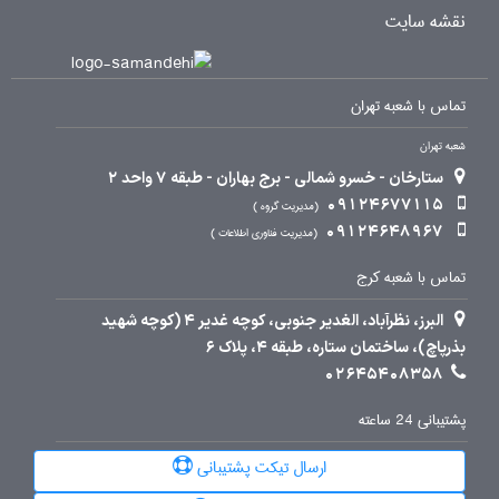
نقشه سایت
تماس با شعبه تهران
شعبه تهران
ستارخان - خسرو شمالی - برج بهاران - طبقه 7 واحد 2
09124677115
مدیریت گروه
09124648967
مدیریت فناوری اطلاعات
تماس با شعبه کرج
البرز، نظرآباد، الغدیر جنوبی، کوچه غدیر 4 (کوچه شهید
بذرپاچ)، ساختمان ستاره، طبقه 4، پلاک 6
02645408358
پشتیبانی 24 ساعته
ارسال تیکت پشتیبانی