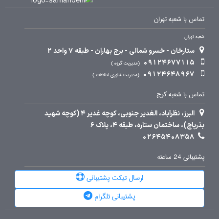
تماس با شعبه تهران
شعبه تهران
ستارخان - خسرو شمالی - برج بهاران - طبقه 7 واحد 2
09124677115
مدیریت گروه
09124648967
مدیریت فناوری اطلاعات
تماس با شعبه کرج
البرز، نظرآباد، الغدیر جنوبی، کوچه غدیر 4 (کوچه شهید
بذرپاچ)، ساختمان ستاره، طبقه 4، پلاک 6
02645408358
پشتیبانی 24 ساعته
ارسال تیکت پشتیبانی
پشتیبانی تلگرام