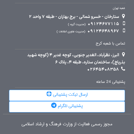
شعبه تهران
ستارخان - خسرو شمالی - برج بهاران - طبقه 7 واحد 2
09124677115
مدیریت گروه
09124648967
مدیریت فناوری اطلاعات
تماس با شعبه کرج
البرز، نظرآباد، الغدیر جنوبی، کوچه غدیر 4 (کوچه شهید
بذرپاچ)، ساختمان ستاره، طبقه 4، پلاک 6
02645408358
پشتیبانی 24 ساعته
ارسال تیکت پشتیبانی
پشتیبانی تلگرام
مجوز رسمی فعالیت از وزارت فرهنگ و ارشاد اسلامی