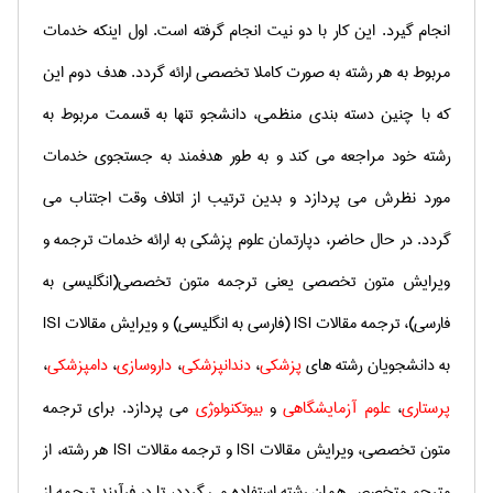
انجام گیرد. این كار با دو نیت انجام گرفته است. اول اینکه خدمات
مربوط به هر رشته به صورت كاملا تخصصی ارائه گردد. هدف دوم این
كه با چنین دسته بندی منظمی، دانشجو تنها به قسمت مربوط به
رشته خود مراجعه می كند و به طور هدفمند به جستجوی خدمات
مورد نظرش می پردازد و بدین ترتیب از اتلاف وقت اجتناب می
گردد. در حال حاضر، دپارتمان علوم پزشکی به ارائه خدمات ترجمه و
ویرایش متون تخصصی یعنی ترجمه متون تخصصی(انگلیسی به
فارسی)، ترجمه مقالات
ISI
(فارسی به انگلیسی) و ویرایش مقالات
ISI
به دانشجویان رشته های
پزشکی
،
دندانپزشکی
،
داروسازی
،
دامپزشکی
،
پرستاری
،
علوم آزمایشگاهی
و
بیوتکنولوژی
می پردازد. برای ترجمه
متون تخصصی، ویرایش مقالات
ISI
و ترجمه مقالات
ISI
هر رشته،
از
مترجم متخصص همان رشته استفاده می گردد، تا در فرآیند ترجمه از