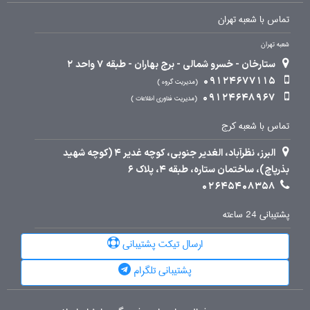
تماس با شعبه تهران
شعبه تهران
ستارخان - خسرو شمالی - برج بهاران - طبقه 7 واحد 2
09124677115
مدیریت گروه
09124648967
مدیریت فناوری اطلاعات
تماس با شعبه کرج
البرز، نظرآباد، الغدیر جنوبی، کوچه غدیر 4 (کوچه شهید
بذرپاچ)، ساختمان ستاره، طبقه 4، پلاک 6
02645408358
پشتیبانی 24 ساعته
ارسال تیکت پشتیبانی
پشتیبانی تلگرام