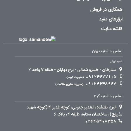
همکاری در فروش
ابزارهای مفید
نقشه سایت
تماس با شعبه تهران
شعبه تهران
ستارخان - خسرو شمالی - برج بهاران - طبقه 7 واحد 2
09124677115
مدیریت گروه
09124648967
مدیریت فناوری اطلاعات
تماس با شعبه کرج
البرز، نظرآباد، الغدیر جنوبی، کوچه غدیر 4 (کوچه شهید
بذرپاچ)، ساختمان ستاره، طبقه 4، پلاک 6
02645408358