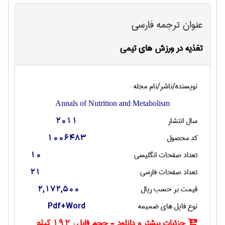
عنوان ترجمه فارسی
تغذیه در ورزش های تیمی
نویسنده/ناشر/نام مجله :
Annals of Nutrition and Metabolism
سال انتشار
2011
کد محصول
1006483
تعداد صفحات انگليسی
10
تعداد صفحات فارسی
21
قیمت بر حسب ریال
2,172,500
نوع فایل های ضمیمه
Pdf+Word
جزئیات بیشتر و دانلود - حجم فایل :
192 کیلو