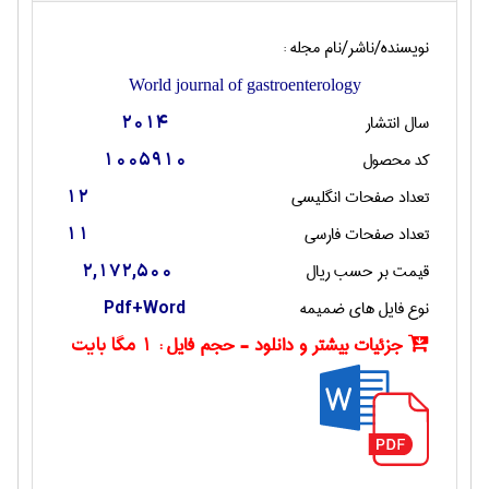
نویسنده/ناشر/نام مجله :
World journal of gastroenterology
سال انتشار
2014
کد محصول
1005910
تعداد صفحات انگليسی
12
تعداد صفحات فارسی
11
قیمت بر حسب ریال
2,172,500
نوع فایل های ضمیمه
Pdf+Word
جزئیات بیشتر و دانلود - حجم فایل :
1 مگا بایت