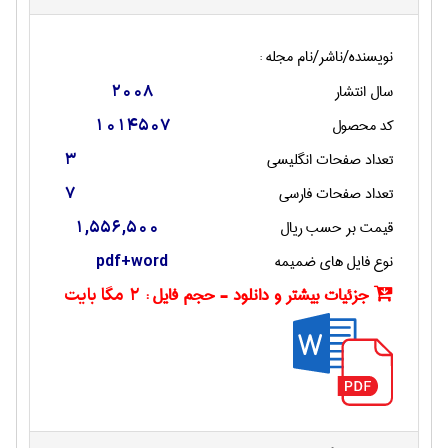
نویسنده/ناشر/نام مجله :
سال انتشار
2008
کد محصول
1014507
تعداد صفحات انگليسی
3
تعداد صفحات فارسی
7
قیمت بر حسب ریال
1,556,500
نوع فایل های ضمیمه
pdf+word
جزئیات بیشتر و دانلود - حجم فایل :
2 مگا بایت