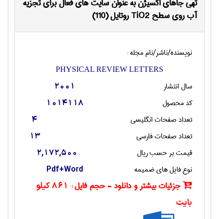
تهی جاهای اکسیژن به عنوان سایت های فعال برای تجزیه
آب روی سطح TiO2 روتایل (110)
نویسنده/ناشر/نام مجله :
PHYSICAL REVIEW LETTERS
سال انتشار
2001
کد محصول
1014118
تعداد صفحات انگليسی
4
تعداد صفحات فارسی
13
قیمت بر حسب ریال
2,172,500
نوع فایل های ضمیمه
Pdf+Word
جزئیات بیشتر و دانلود - حجم فایل :
861 کیلو
بایت