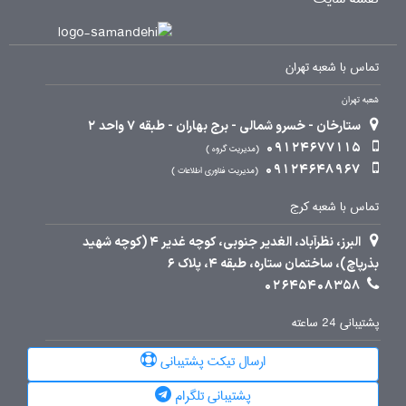
تماس با شعبه تهران
شعبه تهران
ستارخان - خسرو شمالی - برج بهاران - طبقه 7 واحد 2
09124677115
مدیریت گروه
09124648967
مدیریت فناوری اطلاعات
تماس با شعبه کرج
البرز، نظرآباد، الغدیر جنوبی، کوچه غدیر 4 (کوچه شهید
بذرپاچ)، ساختمان ستاره، طبقه 4، پلاک 6
02645408358
پشتیبانی 24 ساعته
ارسال تیکت پشتیبانی
پشتیبانی تلگرام