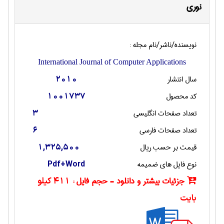
نوری
نویسنده/ناشر/نام مجله :
International Journal of Computer Applications
سال انتشار
2010
کد محصول
1001737
تعداد صفحات انگليسی
3
تعداد صفحات فارسی
6
قیمت بر حسب ریال
1,325,500
نوع فایل های ضمیمه
Pdf+Word
جزئیات بیشتر و دانلود - حجم فایل :
411 کیلو
بایت