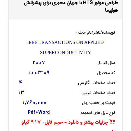
طراحی موتور HTS با جریان محوری برای پیشرانش
هواپیما
نویسنده/ناشر/نام مجله :
IEEE TRANSACTIONS ON APPLIED
SUPERCONDUCTIVITY
سال انتشار
2007
کد محصول
1002309
تعداد صفحات انگليسی
4
تعداد صفحات فارسی
13
قیمت بر حسب ریال
1,760,000
نوع فایل های ضمیمه
Pdf+Word
جزئیات بیشتر و دانلود - حجم فایل :
917 کیلو