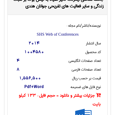
زندگی و سایر فعالیت های تفریحی جوانان هندی
نویسنده/ناشر/نام مجله :
SHS Web of Conferences
سال انتشار
2014
کد محصول
1004580
تعداد صفحات انگليسی
4
تعداد صفحات فارسی
8
قیمت بر حسب ریال
1,556,500
نوع فایل های ضمیمه
Pdf+Word
جزئیات بیشتر و دانلود - حجم فایل :
133 کیلو
بایت