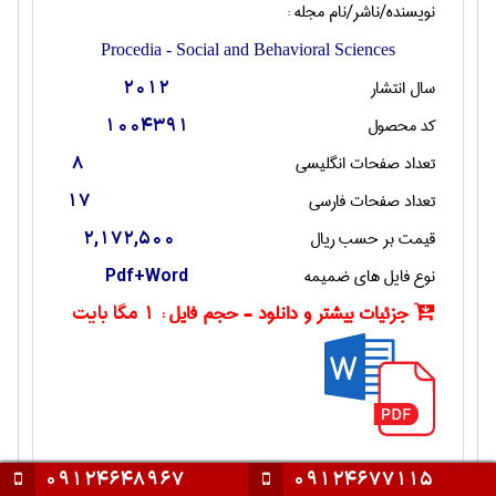
نویسنده/ناشر/نام مجله :
Procedia - Social and Behavioral Sciences
سال انتشار
2012
کد محصول
1004391
تعداد صفحات انگليسی
8
تعداد صفحات فارسی
17
قیمت بر حسب ریال
2,172,500
نوع فایل های ضمیمه
Pdf+Word
جزئیات بیشتر و دانلود - حجم فایل :
1 مگا بایت
09124648967
09124677115
عنوان مقاله انگليسی