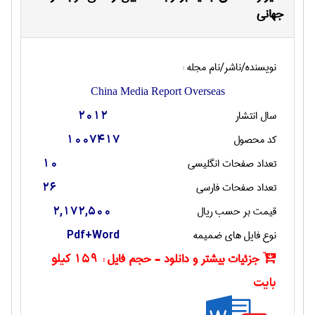
جهاني
نویسنده/ناشر/نام مجله :
China Media Report Overseas
سال انتشار
2012
کد محصول
1007417
تعداد صفحات انگليسی
10
تعداد صفحات فارسی
26
قیمت بر حسب ریال
2,172,500
نوع فایل های ضمیمه
Pdf+Word
جزئیات بیشتر و دانلود - حجم فایل :
159 کیلو
بایت