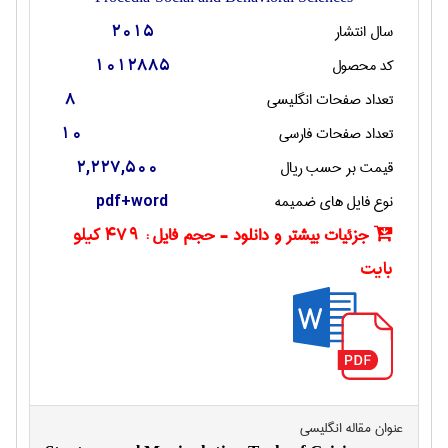
سال انتشار
2015
کد محصول
1012885
تعداد صفحات انگليسی
8
تعداد صفحات فارسی
10
قیمت بر حسب ریال
2,227,500
نوع فایل های ضمیمه
pdf+word
جزئیات بیشتر و دانلود - حجم فایل :
479 کیلو
بایت
عنوان مقاله انگليسی