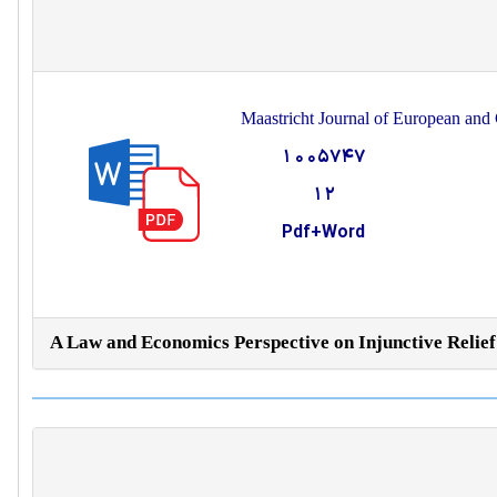
Maastricht Journal of European an
1005747
12
Pdf+Word
A Law and Economics Perspective on Injunctive Relief