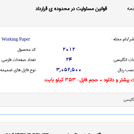
مه
قوانین مسئولیت در محدوده ی قرارداد
شر/نام مجله :
n Working Paper
کد محصول
2012
ات انگليسی
تعداد صفحات فارسی
24
سب ریال
نوع فایل های ضمیمه
3,052,500
 بیشتر و دانلود - حجم فایل :
353 کیلو بایت
نگليسی