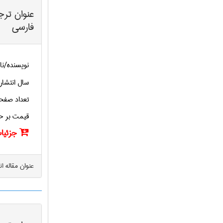
عنوان ترج
فارسی
نویسنده/نا
سال انتشار
تعداد صفح
قیمت بر ح
جزئیات
عنوان مقاله ا