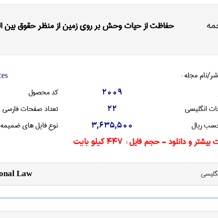
مه
حفاظت از حیات وحش بر روی زمین از منظر حقوق بین ال
شر/نام مجله :
ces
کد محصول
2009
ات انگليسی
تعداد صفحات فارسی
22
سب ریال
نوع فایل های ضمیمه
3,635,500
 بیشتر و دانلود - حجم فایل :
447 کیلو بایت
نگليسی
ional Law