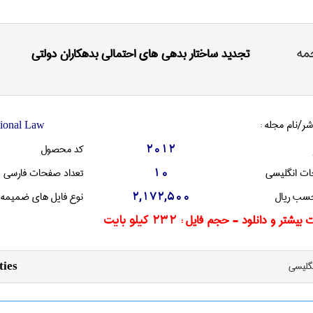
مه
تجدید ساختار بدهی های احتمالی بدهکاران دولتی
شر/نام مجله :
tional Law
کد محصول
2012
ات انگليسی
تعداد صفحات فارسی
10
سب ریال
نوع فایل های ضمیمه
2,172,500
 بیشتر و دانلود - حجم فایل :
232 کیلو بایت
نگليسی
ties