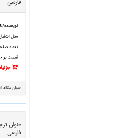
فارسی
نویسنده/نا
سال انتشار
تعداد صفح
قیمت بر ح
جزئیات
عنوان مقاله ا
عنوان ترج
فارسی