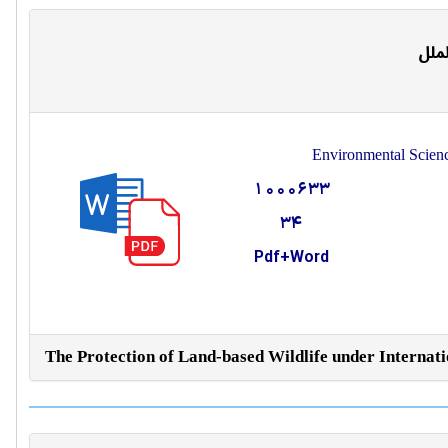
ملل
Environmental Scien
1000633
34
Pdf+Word
The Protection of Land-based Wildlife under Internat