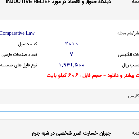
مه
ديدگاه حقوق و اقتصاد در مورد INJUCTIVE RELIEF
شر/نام مجله :
d Comparative Law
کد محصول
2010
ات انگليسی
تعداد صفحات فارسی
7
سب ریال
نوع فایل های ضمیمه
1,941,500
 بیشتر و دانلود - حجم فایل :
606 کیلو بایت
نگليسی
مه
جبران خسارت ضرر شخصی در شبه جرم