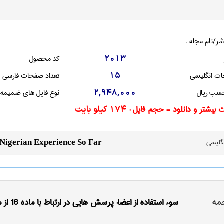
شر/نام مجله :
کد محصول
2013
ات انگليسی
تعداد صفحات فارسی
15
سب ریال
نوع فایل های ضمیمه
2,948,000
 بیشتر و دانلود - حجم فایل :
174 کیلو بایت
نگليسی
 Nigerian Experience So Far
مه
سوء استفاده از اعضا: پرسش هایی در ارتباط با ماده 16 از مواد پیش نویس مسئولیت سازمان های بین المللی