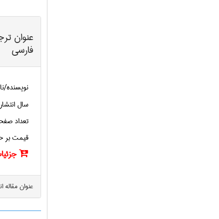
عنوان ترج
فارسی
نویسنده/نا
سال انتشار
تعداد صفح
قیمت بر ح
جزئیات
عنوان مقاله ا