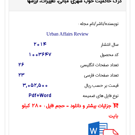
درک حاکمیت خوب شهری: مبانی، تغییرات، ارزشها
نویسنده/ناشر/نام مجله :
Urban Affairs Review
سال انتشار
2014
کد محصول
1003647
تعداد صفحات انگليسی
26
تعداد صفحات فارسی
23
قیمت بر حسب ریال
3,052,500
نوع فایل های ضمیمه
Pdf+Word
جزئیات بیشتر و دانلود - حجم فایل :
280 کیلو
بایت