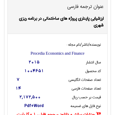
عنوان ترجمه فارسی
ارزشیابی پایداری پروژه های ساختمانی در برنامه ریزی
شهری
نویسنده/ناشر/نام مجله :
Procedia Economics and Finance
سال انتشار
2015
کد محصول
1004651
تعداد صفحات انگليسی
7
تعداد صفحات فارسی
14
قیمت بر حسب ریال
2,172,500
نوع فایل های ضمیمه
Pdf+Word
جزئیات بیشتر و دانلود - حجم فایل :
1 مگا بایت