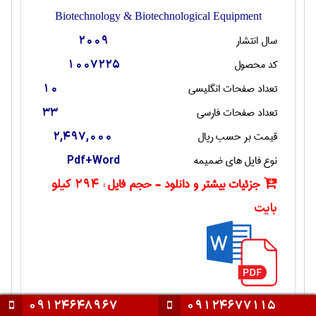
Biotechnology & Biotechnological Equipment
سال انتشار
2009
کد محصول
1007225
تعداد صفحات انگليسی
10
تعداد صفحات فارسی
33
قیمت بر حسب ریال
2,497,000
نوع فایل های ضمیمه
Pdf+Word
جزئیات بیشتر و دانلود - حجم فایل :
294 کیلو
بایت
09124648967
09124677115