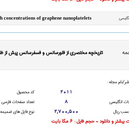
نگليسی
h concentrations of graphene nanoplatelets
مه
تاریخچه مختصری از فلورسانس و فسفرسانس پیش از ظهور
شر/نام مجله :
کد محصول
2011
ات انگليسی
تعداد صفحات فارسی
8
سب ریال
نوع فایل های ضمیمه
2,700,500
 بیشتر و دانلود - حجم فایل :
6 مگا بایت