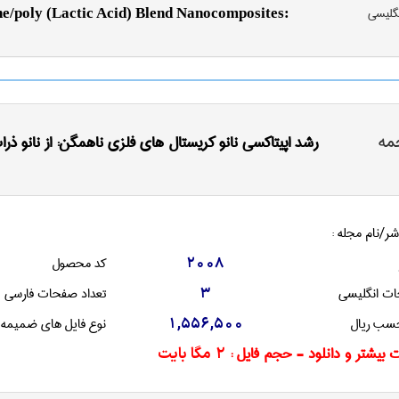
نگليسی
ne/poly (Lactic Acid) Blend Nanocomposites:
مه
رشد اپیتاکسی نانو کریستال های فلزی ناهمگن: از نانو ذر
شر/نام مجله :
کد محصول
2008
ات انگليسی
تعداد صفحات فارسی
3
سب ریال
نوع فایل های ضمیمه
1,556,500
 بیشتر و دانلود - حجم فایل :
2 مگا بایت