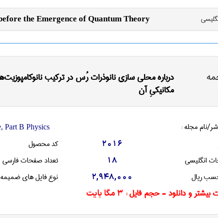
نگليسی
 before the Emergence of Quantum Theory
مه
درباره محلی سازی نانوذرات رُس در ترکیب نانوکامپوزیت‌های
مکانیکیِ آن
شر/نام مجله :
, Part B Physics
کد محصول
2016
ات انگليسی
تعداد صفحات فارسی
18
سب ریال
نوع فایل های ضمیمه
2,948,000
 بیشتر و دانلود - حجم فایل :
3 مگا بایت