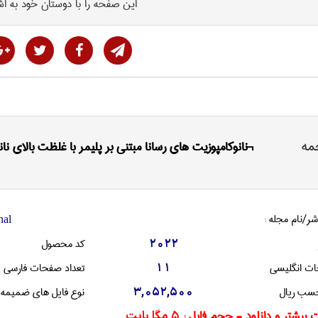
این صفحه را با دوستان خود به اش
مه
¬نانوکامپوزیت های رسانا مبتنی بر پلیمر با غلظت بالای ن
شر/نام مجله :
nal
کد محصول
2022
ات انگليسی
تعداد صفحات فارسی
11
سب ریال
نوع فایل های ضمیمه
3,052,500
 بیشتر و دانلود - حجم فایل :
5 مگا بایت