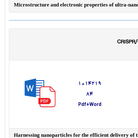
Microstructure and electronic properties of ultra-nan
1014219
84
Pdf+Word
Harnessing nanoparticles for the efficient delivery o