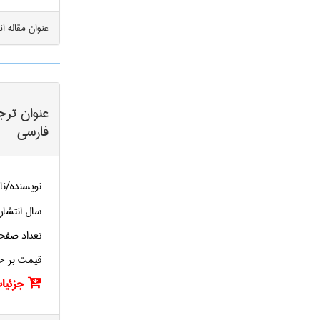
عنوان مقاله ا
عنوان ترج
فارسی
نویسنده/نا
سال انتشار
تعداد صفح
قیمت بر ح
جزئیات