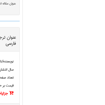
عنوان مقاله ا
عنوان ترج
فارسی
نویسنده/نا
سال انتشار
تعداد صفح
قیمت بر ح
جزئیات