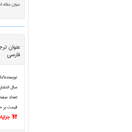
عنوان مقاله ا
عنوان ترج
فارسی
نویسنده/نا
سال انتشار
تعداد صفح
قیمت بر ح
جزئیات