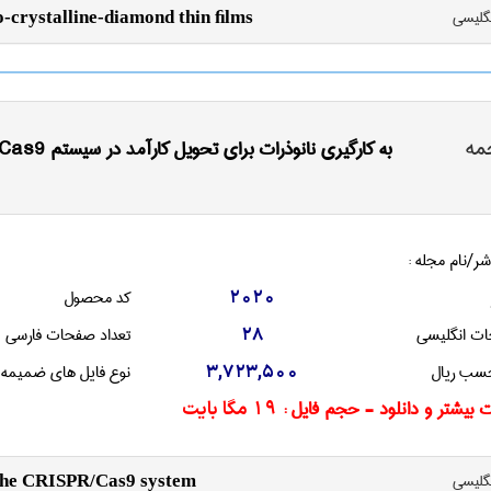
نگليسی
o-crystalline-diamond thin ﬁlms
مه
به کارگیری نانوذرات برای تحویل کارآمد در سیستم CRISPR/Cas9
شر/نام مجله :
کد محصول
2020
ات انگليسی
تعداد صفحات فارسی
28
سب ریال
نوع فایل های ضمیمه
3,723,500
 بیشتر و دانلود - حجم فایل :
19 مگا بایت
نگليسی
f the CRISPR/Cas9 system