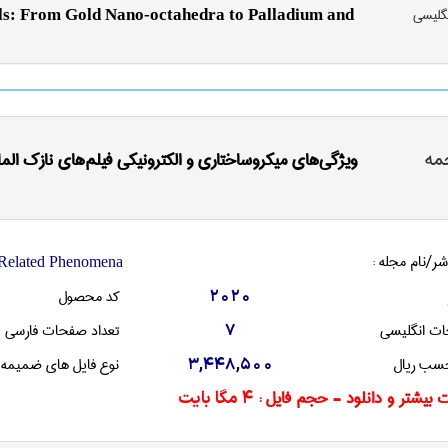
نگليسی
ls: From Gold Nano-octahedra to Palladium and
مه
ویژگی‌های میکروساختاری و الکترونیکی فیلم‌های نازک الماس
شر/نام مجله :
d Related Phenomena
کد محصول
2020
ات انگليسی
تعداد صفحات فارسی
7
سب ریال
نوع فایل های ضمیمه
3,448,500
 بیشتر و دانلود - حجم فایل :
4 مگا بایت