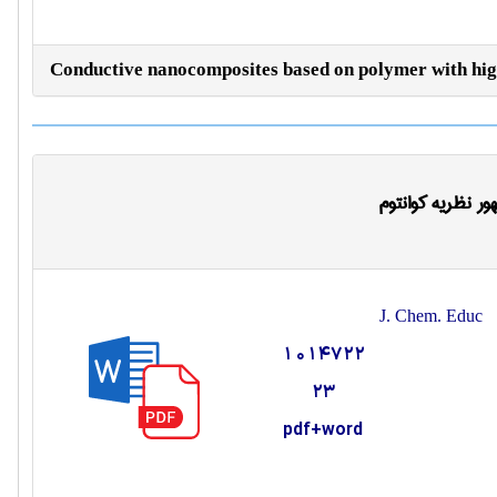
Conductive nanocomposites based on polymer with hig
 نظریه کوانتوم
J. Chem. Educ
1014722
23
pdf+word