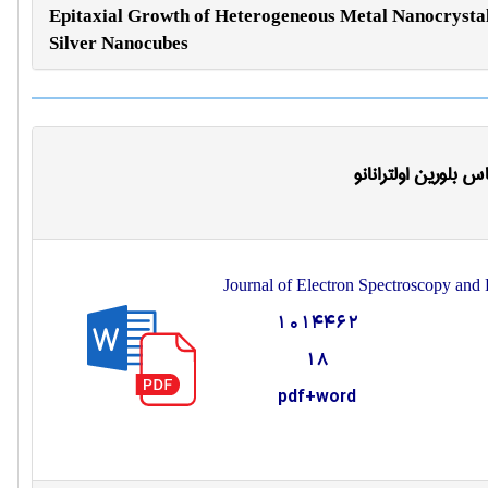
Epitaxial Growth of Heterogeneous Metal Nanocrysta
Silver Nanocubes
 بلورین اولترانانو
Journal of Electron Spectroscopy an
1014462
18
pdf+word