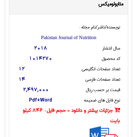
متابولومیکس
نویسنده/ناشر/نام مجله :
Pakistan Journal of Nutrition
سال انتشار
2018
کد محصول
1014270
تعداد صفحات انگليسی
12
تعداد صفحات فارسی
14
قیمت بر حسب ریال
2,497,000
نوع فایل های ضمیمه
Pdf+Word
جزئیات بیشتر و دانلود - حجم فایل :
846 کیلو
بایت