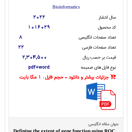
Bioinformatics
سال انتشار
2022
کد محصول
1016029
تعداد صفحات انگليسی
8
تعداد صفحات فارسی
22
قیمت بر حسب ریال
2,304,500
نوع فایل های ضمیمه
pdf+word
جزئیات بیشتر و دانلود - حجم فایل :
1 مگا بایت
عنوان مقاله انگليسی
Defining the extent of gene function using ROC