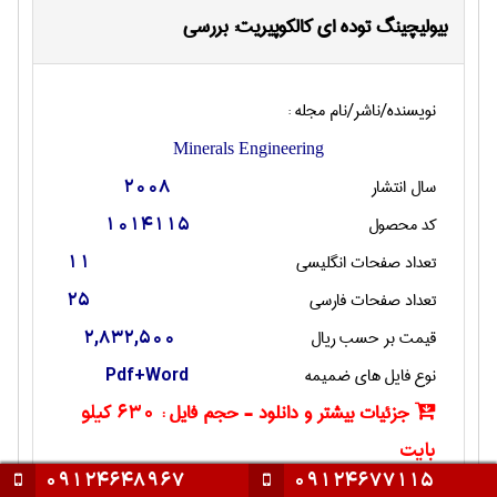
بیولیچینگ توده ای کالکوپیریت: بررسی
نویسنده/ناشر/نام مجله :
Minerals Engineering
سال انتشار
2008
کد محصول
1014115
تعداد صفحات انگليسی
11
تعداد صفحات فارسی
25
قیمت بر حسب ریال
2,832,500
نوع فایل های ضمیمه
Pdf+Word
جزئیات بیشتر و دانلود - حجم فایل :
630 کیلو
بایت
09124648967
09124677115