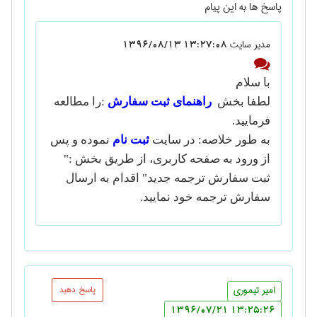
پاسخ ها به این پیام
مدیر سایت
13:27:08 1396/08/13
با سلام
لطفا بخش
راهنمای ثبت سفارش
:
را مطالعه
فرمایید
.
به طور خلاصه: در سایت
ثبت نام
نموده و پس
از ور
و
د به صفحه کاربری، از طریق بخش :"
ثبت سفارش ترجمه جدید" اقدام به ارسال
سفارش ترجمه خود نمایید
.
امیر تیموری
پاسخ دهید
13:25:26 1396/07/21