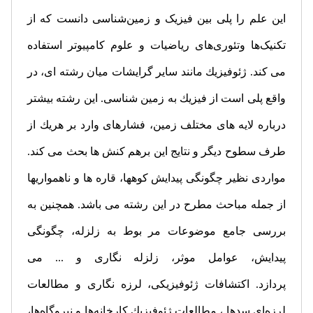
این علم را پلی بین فیزیک و زمین‌شناسی دانست که از
تکنیک‌ها وتئوری‌های ریاضیات و علوم کامپیوتر استفاده
می كند. ژئوفیزیك مانند سایر گرایشات میان رشته ای، در
واقع پلی است از فیزیك به زمین شناسی. این رشته بیشتر
درباره لایه های مختلف زمین، فشارهای وارد بر هریك از
طرف سطوح دیگر و نتایج این برهم كنش ها بحث می كند.
مواردی نظیر چگونگی پیدایش كوهها، قاره ها و ناهمواریها
از جمله مباحث مطرح در این رشته می باشد. همچنین به
بررسی جامع موضوعات مر بوط به زلزله، چگونگی
پیدایش، عوامل موثر، زلزله نگاری و ... می
پردازد. اكتشافات ژئوفیزیكی، لرزه نگاری و مطالعات
لرزه‌ای سدها ، مطالعات ژئوفیزیك كارخانه‌ها و نیروگاه‌ها،