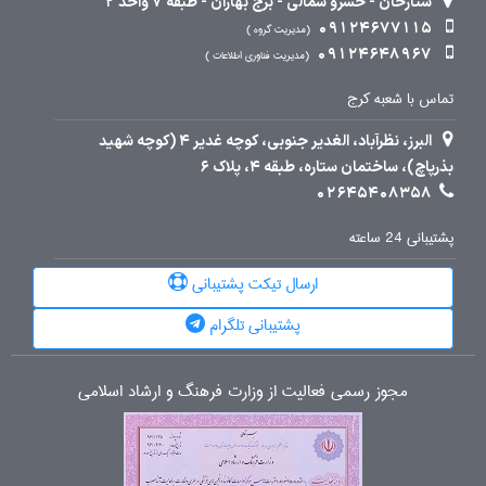
ستارخان - خسرو شمالی - برج بهاران - طبقه 7 واحد 2
09124677115
مدیریت گروه
09124648967
مدیریت فناوری اطلاعات
تماس با شعبه کرج
البرز، نظرآباد، الغدیر جنوبی، کوچه غدیر 4 (کوچه شهید
بذرپاچ)، ساختمان ستاره، طبقه 4، پلاک 6
02645408358
پشتیبانی 24 ساعته
ارسال تیکت پشتیبانی
پشتیبانی تلگرام
مجوز رسمی فعالیت از وزارت فرهنگ و ارشاد اسلامی