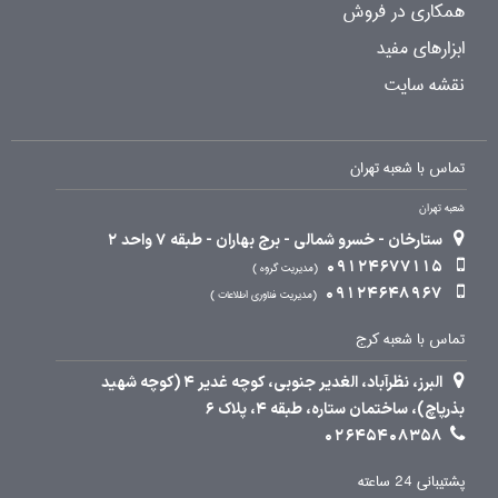
همکاری در فروش
ابزارهای مفید
نقشه سایت
تماس با شعبه تهران
شعبه تهران
ستارخان - خسرو شمالی - برج بهاران - طبقه 7 واحد 2
09124677115
مدیریت گروه
09124648967
مدیریت فناوری اطلاعات
تماس با شعبه کرج
البرز، نظرآباد، الغدیر جنوبی، کوچه غدیر 4 (کوچه شهید
بذرپاچ)، ساختمان ستاره، طبقه 4، پلاک 6
02645408358
پشتیبانی 24 ساعته