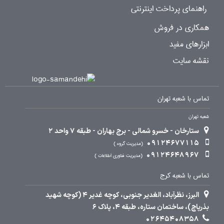
راهنمای پرداخت اینترنتی
همکاری در فروش
ابزارهای مفید
نقشه سایت
تماس با شعبه تهران
شعبه تهران
ستارخان - خسرو شمالی - برج بهاران - طبقه 7 واحد 2
09124677115
مدیریت گروه
09124648967
مدیریت فناوری اطلاعات
تماس با شعبه کرج
البرز، نظرآباد، الغدیر جنوبی، کوچه غدیر 4 (کوچه شهید
بذرپاچ)، ساختمان ستاره، طبقه 4، پلاک 6
02645408358