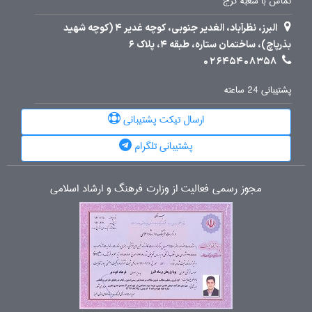
تماس با شعبه کرج
البرز، نظرآباد، الغدیر جنوبی، کوچه غدیر 4 (کوچه شهید
بذرپاچ)، ساختمان ستاره، طبقه 4، پلاک 6
02645408358
پشتیبانی 24 ساعته
ارسال تیکت پشتیبانی
پشتیبانی تلگرام
مجوز رسمی فعالیت از وزارت فرهنگ و ارشاد اسلامی