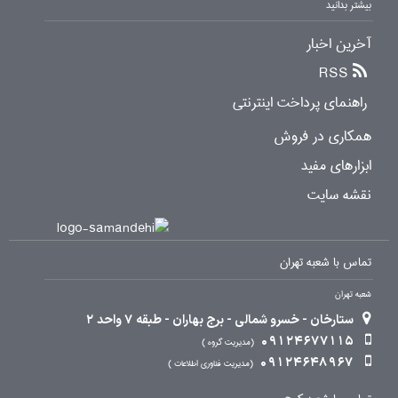
بیشتر بدانید
آخرین اخبار
RSS
راهنمای پرداخت اینترنتی
همکاری در فروش
ابزارهای مفید
نقشه سایت
تماس با شعبه تهران
شعبه تهران
ستارخان - خسرو شمالی - برج بهاران - طبقه 7 واحد 2
09124677115
مدیریت گروه
09124648967
مدیریت فناوری اطلاعات