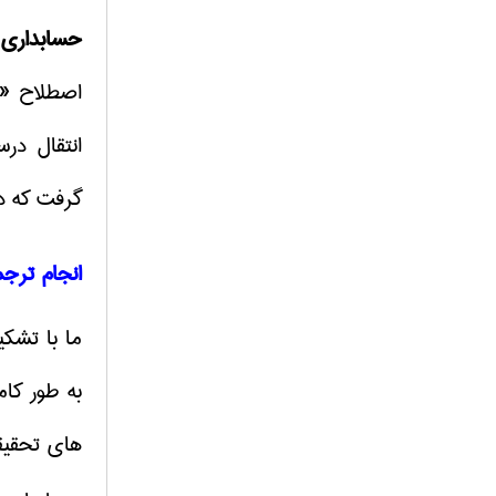
حسابداری
ب
اصطلاح «د
انتقال در
گرفت که دا
انجام تر
ما با تشک
به طور کا
های تحقیق