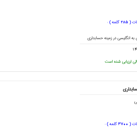
ات (
کلمه ) :
285
به انگليسی در زمینه حسابداری
14
لی ارزیابی شده است
ابداری
ی
ات (
کلمه ) :
3700