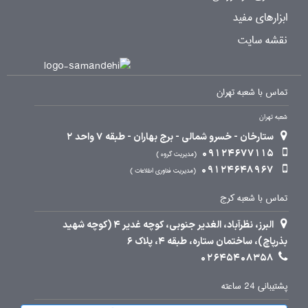
ابزارهای مفید
نقشه سایت
تماس با شعبه تهران
شعبه تهران
ستارخان - خسرو شمالی - برج بهاران - طبقه 7 واحد 2
09124677115
مدیریت گروه
09124648967
مدیریت فناوری اطلاعات
تماس با شعبه کرج
البرز، نظرآباد، الغدیر جنوبی، کوچه غدیر 4 (کوچه شهید
بذرپاچ)، ساختمان ستاره، طبقه 4، پلاک 6
02645408358
پشتیبانی 24 ساعته