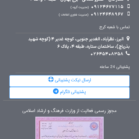
09124677115
مدیریت گروه
09124648967
مدیریت فناوری اطلاعات
تماس با شعبه کرج
البرز، نظرآباد، الغدیر جنوبی، کوچه غدیر 4 (کوچه شهید
بذرپاچ)، ساختمان ستاره، طبقه 4، پلاک 6
02645408358
پشتیبانی 24 ساعته
ارسال تیکت پشتیبانی
پشتیبانی تلگرام
مجوز رسمی فعالیت از وزارت فرهنگ و ارشاد اسلامی