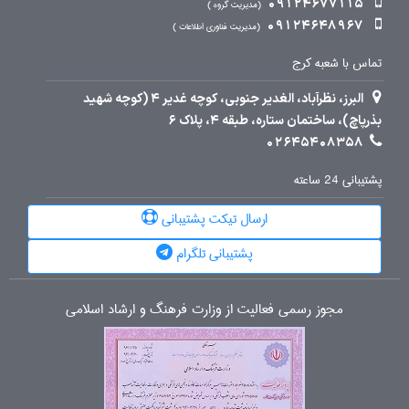
09124677115
مدیریت گروه
09124648967
مدیریت فناوری اطلاعات
تماس با شعبه کرج
البرز، نظرآباد، الغدیر جنوبی، کوچه غدیر 4 (کوچه شهید
بذرپاچ)، ساختمان ستاره، طبقه 4، پلاک 6
02645408358
پشتیبانی 24 ساعته
ارسال تیکت پشتیبانی
پشتیبانی تلگرام
مجوز رسمی فعالیت از وزارت فرهنگ و ارشاد اسلامی