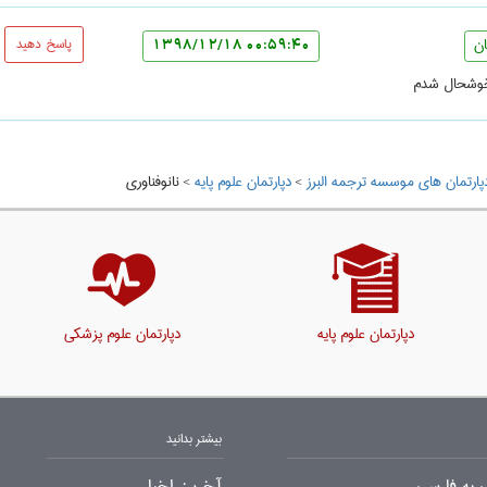
ان
پاسخ دهید
00:59:40 1398/12/18
خوشحال شدم
پارتمان های موسسه ترجمه البرز
>
دپارتمان علوم پايه
>
نانوفناوری
دپارتمان علوم پایه
دپارتمان علوم پزشکی
بیشتر بدانید
 به فارسی
آخرین اخبار