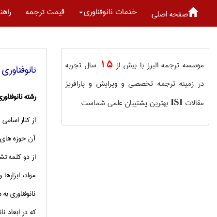
خدمات نانوفناوری
قیمت ترجمه
راهن
صفحه اصلی
15
موسسه ترجمه البرز با بیش از
سال تجربه
نانوفناوری
در زمینه ترجمه تخصصی و ویرایش و پارافریز
رشته نانوفناور
مقالات
بهترین پشتیبان علمی شماست
ISI
از كنار اسامی
آن حوزه­ های م
از دو كلمه تش
مواد، ابزارها 
نانوفناوری به 
كه در ابعاد ن