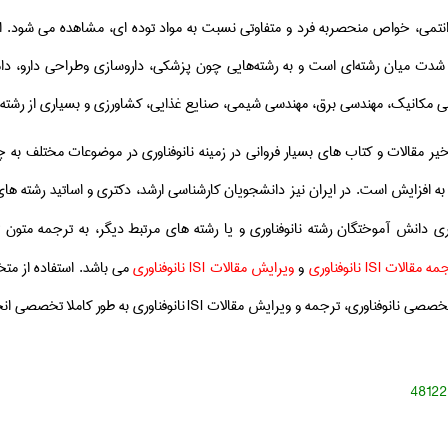
تمی، خواص منحصربه ­فرد و متفاوتی نسبت به مواد توده ­ای، مشاهده می­ شود. ا
دت میان رشته‌ای است و به رشته‌هایی چون پزشكی، داروسازی وطراحی دارو، دام
 مكانیك، مهندسی برق، مهندسی شیمی، صنایع غذایی، كشاورزی و بسیاری از رشته 
یر مقالات و كتاب های بسیار فروانی در زمینه نانوفناوری در موضوعات مختلف به 
رو به افزایش است. در ایران نیز دانشجویان كارشناسی ارشد، دكتری و اساتید رشته 
گیری دانش آموختگان رشته نانوفناوری و یا رشته های مرتبط دیگر، به ترجمه متو
جمه مقالات
ISI
نانوفناوری
و
ویرایش مقالات
ISI
نانوفناوری
می باشد. استفاده از م
خصصی نانوفناوری، ترجمه و ویرایش مقالات
ISI
نانوفناوری به طور كاملا تخصصی انج
48122