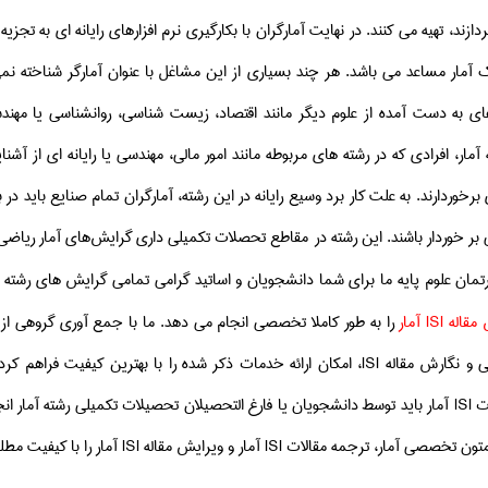
دازند، تهیه می کنند. در نهایت آمارگران با بکارگیری نرم افزارهای رایانه ای به 
ک آمار مساعد می باشد. هر چند بسیاری از این مشاغل با عنوان آمارگر شناخته 
ای به دست آمده از علوم دیگر مانند اقتصاد، زیست شناسی، روانشناسی یا مهند
مار، افرادی که در رشته های مربوطه مانند امور مالی، مهندسی یا رایانه ای از آشن
رخوردارند. به علت کار برد وسیع رایانه در این رشته، آمارگران تمام صنایع باید در ب
بر خوردار باشند.
این رشته در مقاطع تحصلات تكمیلی داری گرایش‌های آمار ریاضی، آ
رتمان علوم پایه ما برای شما دانشجویان و اساتید گرامی تمامی گرایش های رشته
 مقاله
ISI
آمار
را به طور كاملا تخصصی انجام می دهد. ما با جمع آوری گروهی از
 و نگارش مقاله
ISI
، امكان ارائه خدمات ذكر شده را با بهترین كیفیت فراهم 
ات
ISI
آمار باید توسط دانشجویان یا فارغ التحصیلان تحصیلات تكمیلی رشته آمار انج
 متون تخصصی آمار، ترجمه مقالات
ISI
آمار و ویرایش مقاله
ISI
آمار را با كیفیت مط