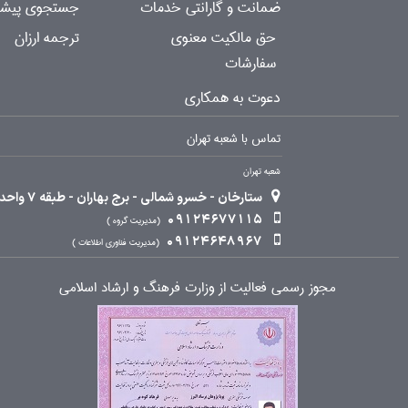
ضمانت و گارانتی خدمات
جستجوی پیشرف
حق مالکیت معنوی
ترجمه ارزان
سفارشات
دعوت به همکاری
تماس با شعبه تهران
شعبه تهران
ستارخان - خسرو شمالی - برج بهاران - طبقه 7 واحد 2
09124677115
مدیریت گروه
09124648967
مدیریت فناوری اطلاعات
مجوز رسمی فعالیت از وزارت فرهنگ و ارشاد اسلامی