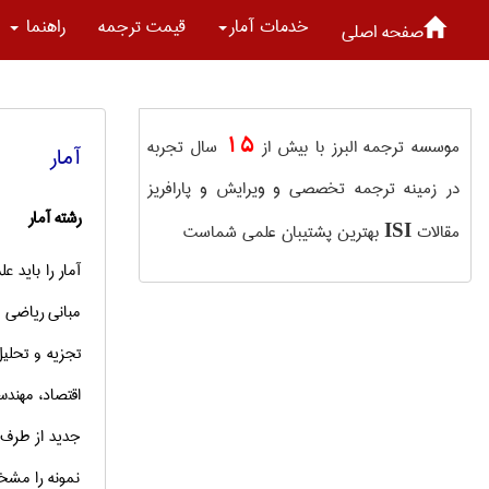
خدمات آمار
قیمت ترجمه
راهنما
صفحه اصلی
15
موسسه ترجمه البرز با بیش از
سال تجربه
آمار
در زمینه ترجمه تخصصی و ویرایش و پارافریز
رشته
آمار
مقالات
بهترین پشتیبان علمی شماست
ISI
آمار را باید 
مبانی ریاضی ب
تجزیه و تحلی
اقتصاد، مهندس
جدید از طرف د
نمونه را مشخ