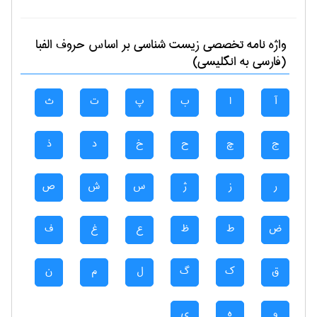
واژه نامه تخصصی
زيست شناسی
بر اساس حروف الفبا
(فارسی به انگلیسی)
آ
ا
ب
پ
ت
ث
ج
چ
ح
خ
د
ذ
ر
ز
ژ
س
ش
ص
ض
ط
ظ
ع
غ
ف
ق
ک
گ
ل
م
ن
و
ه
ی