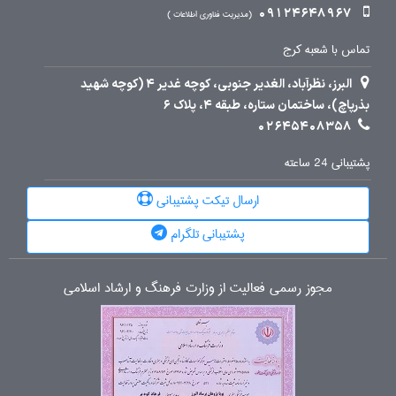
09124648967
مدیریت فناوری اطلاعات
تماس با شعبه کرج
البرز، نظرآباد، الغدیر جنوبی، کوچه غدیر 4 (کوچه شهید
بذرپاچ)، ساختمان ستاره، طبقه 4، پلاک 6
02645408358
پشتیبانی 24 ساعته
ارسال تیکت پشتیبانی
پشتیبانی تلگرام
مجوز رسمی فعالیت از وزارت فرهنگ و ارشاد اسلامی