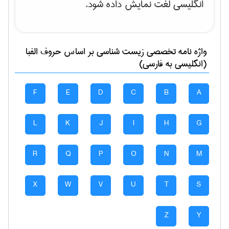
انگلیسی لغت نمایش داده شود.
واژه نامه تخصصی
زيست شناسی
بر اساس حروف الفبا
(انگلیسی به فارسی)
F
E
D
C
B
A
L
K
J
I
H
G
R
Q
P
O
N
M
X
W
V
U
T
S
Z
Y