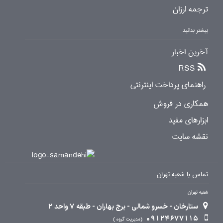
ترجمه ارزان
بیشتر بدانید
آخرین اخبار
RSS
راهنمای پرداخت اینترنتی
همکاری در فروش
ابزارهای مفید
نقشه سایت
تماس با شعبه تهران
شعبه تهران
ستارخان - خسرو شمالی - برج بهاران - طبقه 7 واحد 2
09124677115
مدیریت گروه