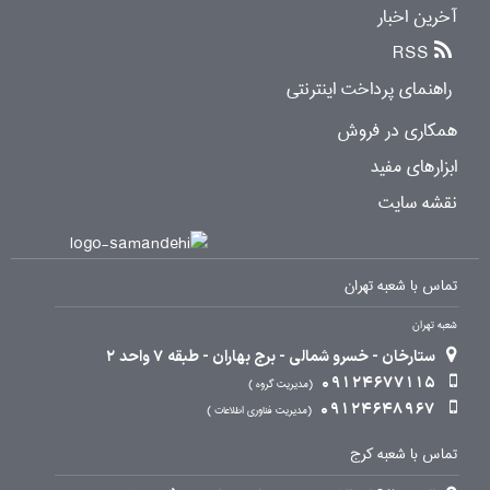
آخرین اخبار
RSS
راهنمای پرداخت اینترنتی
همکاری در فروش
ابزارهای مفید
نقشه سایت
تماس با شعبه تهران
شعبه تهران
ستارخان - خسرو شمالی - برج بهاران - طبقه 7 واحد 2
09124677115
مدیریت گروه
09124648967
مدیریت فناوری اطلاعات
تماس با شعبه کرج