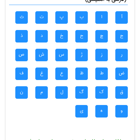
آ
ا
ب
پ
ت
ث
ج
چ
ح
خ
د
ذ
ر
ز
ژ
س
ش
ص
ض
ط
ظ
ع
غ
ف
ق
ک
گ
ل
م
ن
و
ه
ی