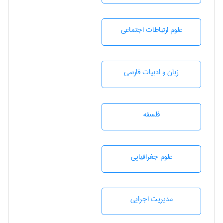
علوم ارتباطات اجتماعی
زبان و ادبيات فارسی
فلسفه
علوم جغرافيايی
مديريت اجرايی