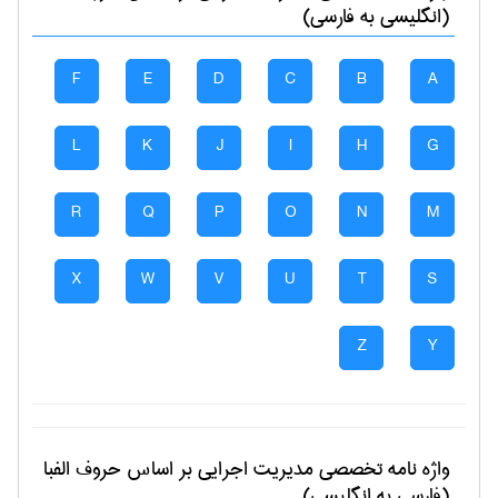
(انگلیسی به فارسی)
F
E
D
C
B
A
L
K
J
I
H
G
R
Q
P
O
N
M
X
W
V
U
T
S
Z
Y
واژه نامه تخصصی
مديريت اجرايی
بر اساس حروف الفبا
(فارسی به انگلیسی)