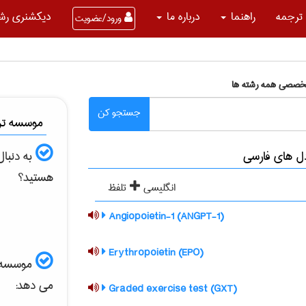
ترجمه
راهنما
درباره ما
دیکشنری رشت
ورود/عضویت
تخصصی همه رشته ها
جستجو کن
موسسه ترج
ل های فارسی
به دنبا
هستید؟
انگلیسی
تلفظ
(Angiopoietin-1 (ANGPT-1
(Erythropoietin (EPO
موسسه الب
می دهد:
(Graded exercise test (GXT