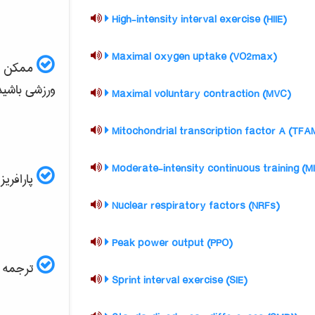
(High-intensity interval exercise (HIIE
(Maximal oxygen uptake (VO2max
ممکن است
ورزشی
باشید
(Maximal voluntary contraction (MVC
پارافریز مقاله ISI و
(Nuclear respiratory factors (NRFs
(Peak power output (PPO
ترجمه ف
(Sprint interval exercise (SIE