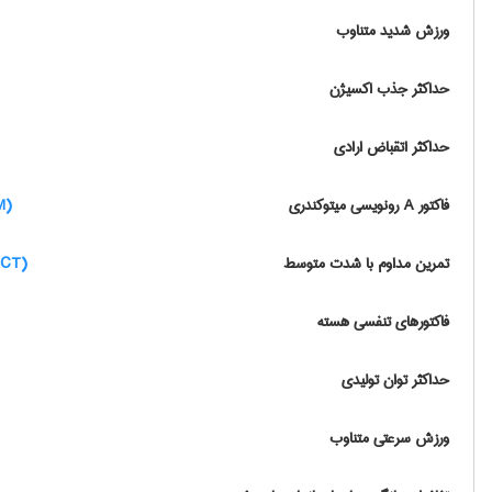
ورزش شدید متناوب
حداکثر جذب اکسیژن
حداکثر اتقباض ارادی
فاکتور A رونویسی میتوکندری
(Mitochondrial transcription factor A (TFAM
تمرین مداوم با شدت متوسط
(Moderate-intensity continuous training (MICT
فاکتورهای تنفسی هسته
حداکثر توان تولیدی
ورزش سرعتی متناوب