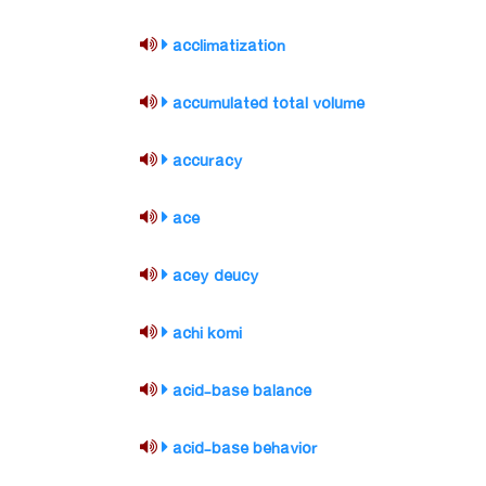
acclimatization
accumulated total volume
accuracy
ace
acey deucy
achi komi
acid-base balance
acid-base behavior