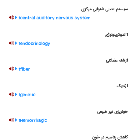
سیستم عصبی شنوایی مرکزی
1central auditory nervous system
1اندوکرینولوژی
1endocrinology
1رشته عضلانی
1fiber
1ژنتیک
1genetic
خونریزی غیر طبیعی
1Hemorrhagic
کاهش پتاسیم در خون