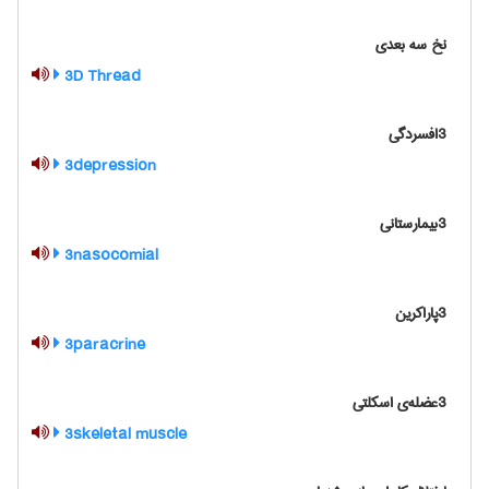
نخ سه بعدی
3D Thread
3افسردگی
3depression
3بیمارستانی
3nasocomial
3پاراکرین
3paracrine
3عضله‌ی اسکلتی
3skeletal muscle