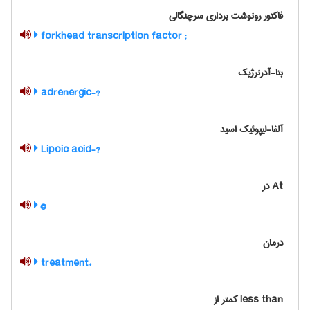
فاکتور رونوشت برداری سرچنگالی
; forkhead transcription factor
بتا-آدرنرژیک
?-adrenergic
آلفا-لیپوئیک اسید
?-Lipoic acid
At در
@
درمان
،treatment
less than کمتر از