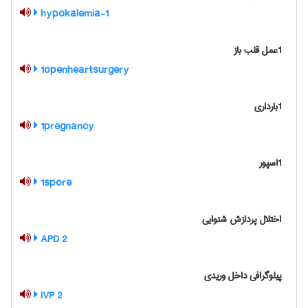
1-hypokalemia
1عمل قلب باز
1openheartsurgery
1بارداری
1pregnancy
1اسپور
1spore
اختلال پردازش شنوایی
2 APD
پیلوگرافی داخل وریدی
2 IVP