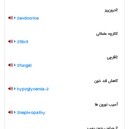
2درون‌ریز
2endocrine
2تارچه عضلانی
2fibril
2قارچی
2fungal
کاهش قند خون
2-hypoglycemia
آسیب نورون ها
2Nephropathy
2 جراحی بدون پمپ