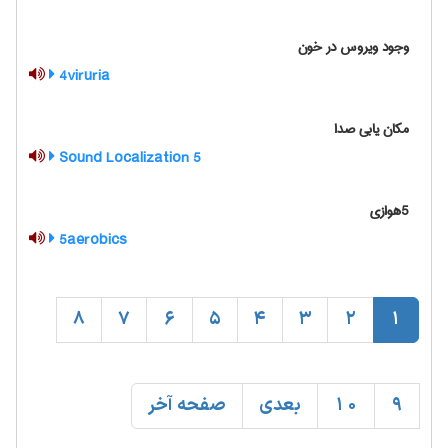
وجود ویروس در خون
4viruria
مکان یابی صدا
5 Sound Localization
5هوازی
5aerobics
8
7
6
5
4
3
2
1
9
10
بعدی
صفحه آخر