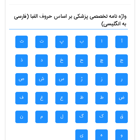
واژه نامه تخصصی
پزشكی
بر اساس حروف الفبا (فارسی
به انگلیسی)
آ
ا
ب
پ
ت
ث
ج
چ
ح
خ
د
ذ
ر
ز
ژ
س
ش
ص
ض
ط
ظ
ع
غ
ف
ق
ک
گ
ل
م
ن
و
ه
ی