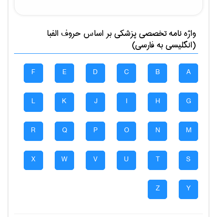
واژه نامه تخصصی
پزشكی
بر اساس حروف الفبا
(انگلیسی به فارسی)
F
E
D
C
B
A
L
K
J
I
H
G
R
Q
P
O
N
M
X
W
V
U
T
S
Z
Y