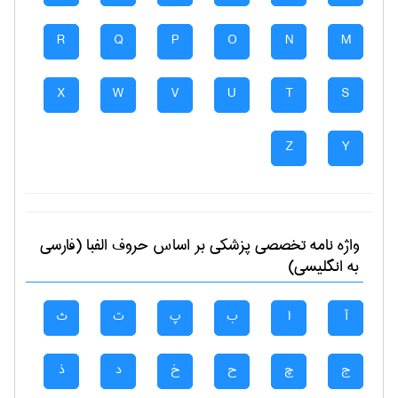
R
Q
P
O
N
M
X
W
V
U
T
S
Z
Y
واژه نامه تخصصی
پزشكی
بر اساس حروف الفبا (فارسی
به انگلیسی)
آ
ا
ب
پ
ت
ث
ج
چ
ح
خ
د
ذ