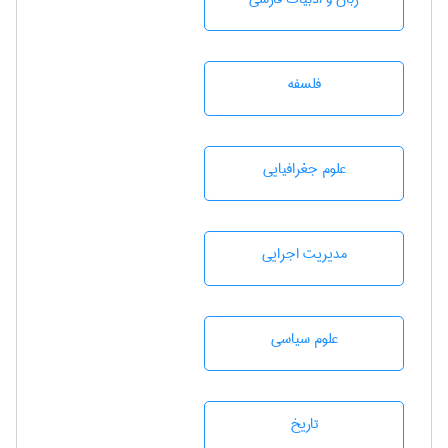
فلسفه
علوم جغرافيايی
مديريت اجرايی
علوم سياسی
تاريخ