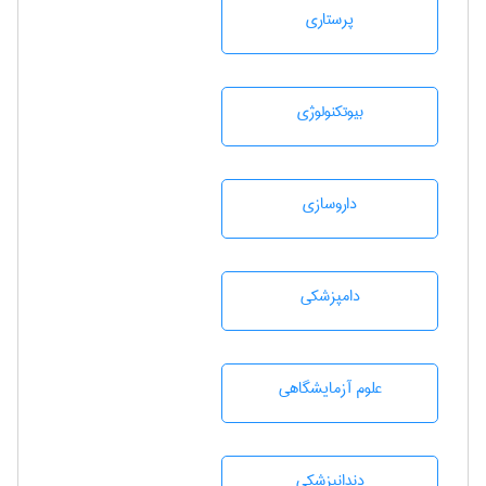
پرستاری
بيوتكنولوژی
داروسازی
دامپزشكی
علوم آزمايشگاهی
دندانپزشكی