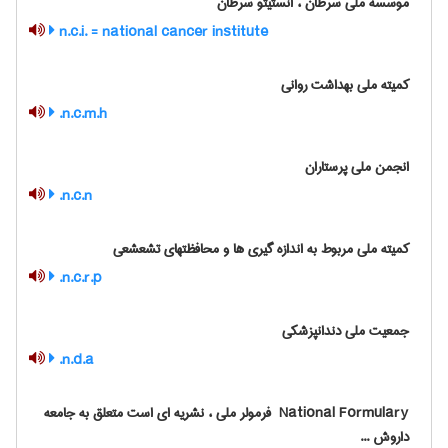
موسسه ملی سرطان ، انستیتو سرطان
n.c.i. = national cancer institute
کمیته ملی بهداشت روانی
n.c.m.h.
انجمن ملی پرستاران
n.c.n.
کمیته ملی مربوط به اندازه گیری ها و محافظتهای تشعشعی
n.c.r.p.
جمعیت ملی دندانپزشکی
n.d.a.
‎ National Formulary فرمولر ملی ، نشریه ای است متعلق به جامعه
داروش ...