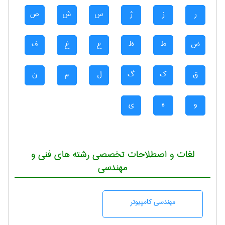
ر
ز
ژ
س
ش
ص
ض
ط
ظ
ع
غ
ف
ق
ک
گ
ل
م
ن
و
ه
ی
لغات و اصطلاحات تخصصی رشته های فنی و
مهندسی
مهندسی كامپيوتر