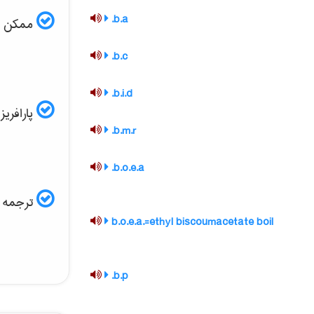
b.a.
ممکن است
b.c.
b.i.d.
پارافریز مقاله ISI و
b.m.r.
b.o.e.a.
ترجمه ف
b.o.e.a.=ethyl biscoumacetate boil
b.p.