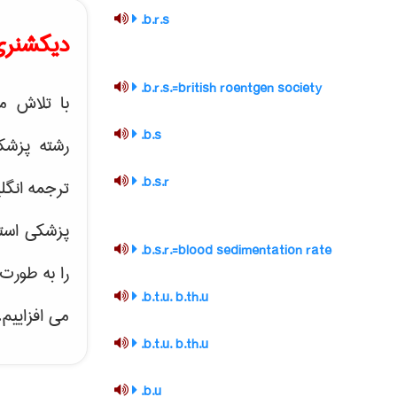
b.r.s.
دیکشنری
b.r.s.=british roentgen society.
با تلاش م
b.s.
رشته پزشک
b.s.r.
ترجمه انگل
پزشکی است
b.s.r.=blood sedimentation rate.
را به طورت
b.t.u. b.th.u.
می افزاییم.
b.t.u. b.th.u.
b.u.