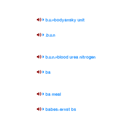
b.u.=bodyansky unit
b.u.n.
b.u.n.=blood urea nitrogen
ba
ba meal
babes-ernst bs