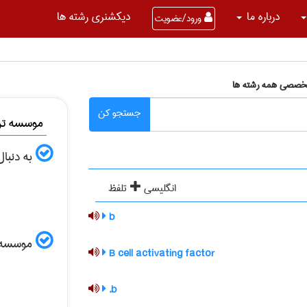
درباره ما
دیکشنری رشته ها
ورود/عضویت
تخصصی همه رشته ها
جستجو کن
موسسه ترج
به دنبا
انگلیسی
تلفظ
b
موسسه الب
B cell activating factor
b.