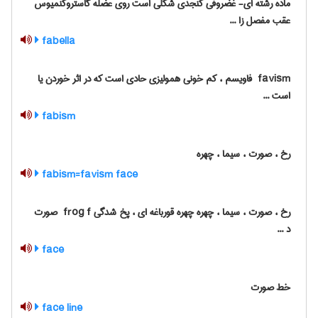
ماده رشته ای- غضروفی کنجدی شکلی است روی عضله گاستروکنمیوس
عقب مفصل زا ...
fabella
‎ favism فاویسم ، کم خونی همولیزی حادی است که در اثر خوردن یا
است ...
fabism
رخ ، صورت ، سیما ، چهره
fabism=favism face
رخ ، صورت ، سیما ، چهره چهره قورباغه ای ، پخ شدگی ‎ frog f صورت
د ...
face
خط صورت
face line