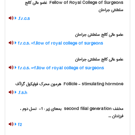
‎ Fellow of Royal College of Surgeons غضو عالی کالج
سلطنتی جراحان
f.r.c.s.
عضو عالی کالج سلطنتی جراحان
f.r.c.s. =f.llow of royal college of surgeons
عضو عالی کالج سلطنتی جراحان
f.r.c.s. ='f.llow of royal college of surgeons
‎ Follicle - stimulating hormone هرمون محرک فولیکول گراآف
f.s.h.
مخفف ‎ second filial generation بمعنای زیر : ‎ -1 نسل دوم ،
فرزندان ...
f2