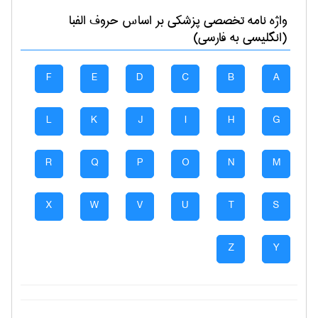
واژه نامه تخصصی
پزشكی
بر اساس حروف الفبا
(انگلیسی به فارسی)
F
E
D
C
B
A
L
K
J
I
H
G
R
Q
P
O
N
M
X
W
V
U
T
S
Z
Y