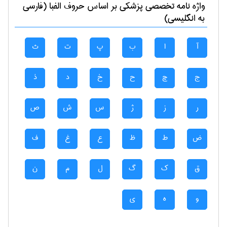
واژه نامه تخصصی
پزشكی
بر اساس حروف الفبا (فارسی
به انگلیسی)
آ
ا
ب
پ
ت
ث
ج
چ
ح
خ
د
ذ
ر
ز
ژ
س
ش
ص
ض
ط
ظ
ع
غ
ف
ق
ک
گ
ل
م
ن
و
ه
ی