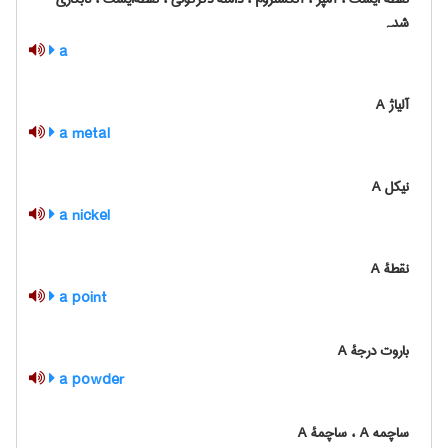
شدہ
a
آلیاژ A
a metal
نیکل A
a nickel
نقطۀ A
a point
باروت درجۀ A
a powder
ساچمه A ، ساچمۀ A