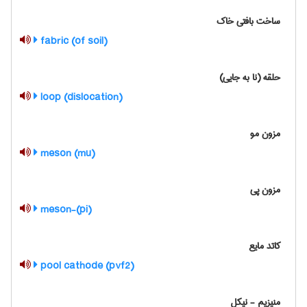
ساخت بافتی خاک
(fabric (of soil
حلقه (نا به جایی)
(loop (dislocation
مزون مو
(mu) meson
مزون پی
(pi)-meson
کاتد مایع
(pvf2) pool cathode
منیزیم - نیکل