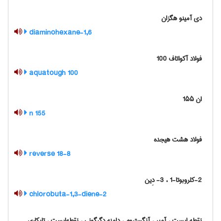
دی آمینو هگزان
1,6-diaminohexane
فولاد آکواتاف 100
100 aquatough
ان 1۵۵
155 n
فولاد هشت هیجده
18-8 reverse
2-کلروبوتا-1 ، 3- دِین
2-chlorobuta-1,3-diene
نقطه ایست ، آمپر ، آنگستروم ، دامنه دگرگونی ، نقطه‌ایست ، تابکاری