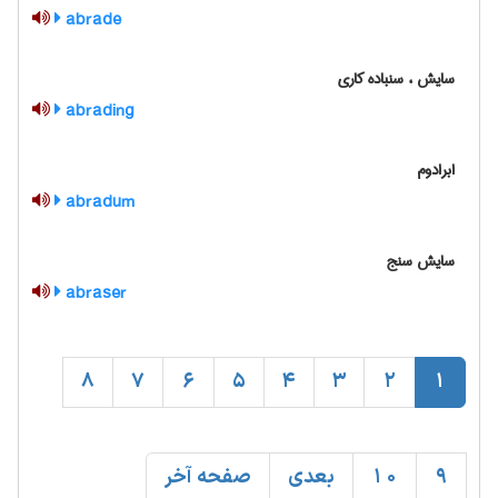
abrade
سایش ، سنباده کاری
abrading
ابرادوم
abradum
سایش سنج
abraser
8
7
6
5
4
3
2
1
9
10
بعدی
صفحه آخر