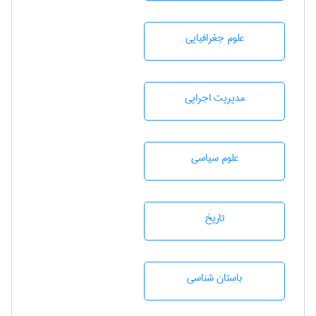
علوم جغرافيايی
مديريت اجرايی
علوم سياسی
تاريخ
باستان شناسی