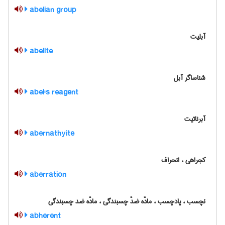
abelian group
آبلیت
abelite
شناساگر آبل
abel's reagent
آبرناتیت
abernathyite
کجراهی ، انحراف
aberration
نچسب ، پادچسب ، مادّه ضدّ چسبندگی ، مادّه ضد چسبندگی
abherent