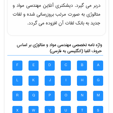
دربر می گیرد. دیشکنری آنلاین مهندسی مواد و
متالوژی به صورت مرتب بروزرسانی شده و لغات
جدید به بانک لغات آن افزوده می گردد.
واژه نامه تخصصی
مهندسی مواد و متالوژی
بر اساس
حروف الفبا (انگلیسی به فارسی)
F
E
D
C
B
A
L
K
J
I
H
G
R
Q
P
O
N
M
X
W
V
U
T
S