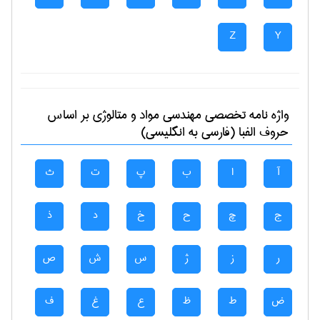
Z
Y
واژه نامه تخصصی
مهندسی مواد و متالوژی
بر اساس
حروف الفبا (فارسی به انگلیسی)
آ
ا
ب
پ
ت
ث
ج
چ
ح
خ
د
ذ
ر
ز
ژ
س
ش
ص
ض
ط
ظ
ع
غ
ف