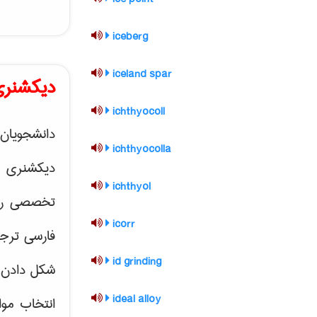
iceberg
iceland spar
دیکشنری
ichthyocoll
دانشجویان 
ichthyocolla
دیکشنری 
ichthyol
تخصصی رشته
icorr
فارسی ترجم
id grinding
شکل دادن 
ideal alloy
انتخاب موا