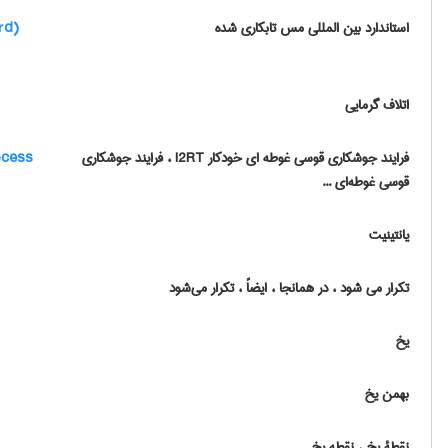
استاندارد بین المللی مس تابکاری شده
rd)
اتلاف گرمایی
فرایند جوشکاری قوسی غوطه ای خودکار I2RT ، فرایند جوشکاری
ocess
قوسی غوطه‌ای ...
یانتینیت
تکرار می شود ، در همانجا ، ایضاً ، تکرار می‌شود
یخ
بهمن یخ
نقطۀ یخ ، نقطه یخ