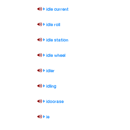
idle current
idle roll
idle station
idle wheel
idler
idling
idocrase
ie