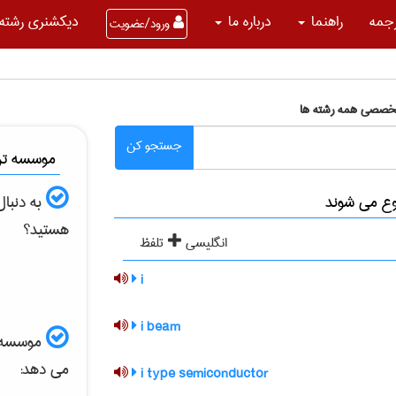
جمه
راهنما
درباره ما
دیکشنری رشته 
ورود/عضویت
تخصصی همه رشته ها
جستجو کن
موسسه ترج
به دنبا
هستید؟
انگلیسی
تلفظ
i
i beam
موسسه الب
می دهد:
i type semiconductor