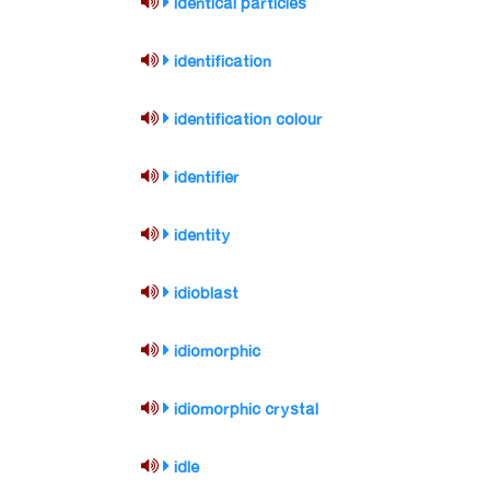
identical particles
identification
identification colour
identifier
identity
idioblast
idiomorphic
idiomorphic crystal
idle