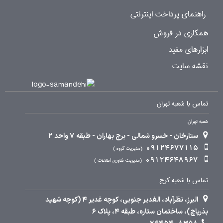
راهنمای پرداخت اینترنتی
همکاری در فروش
ابزارهای مفید
نقشه سایت
تماس با شعبه تهران
شعبه تهران
ستارخان - خسرو شمالی - برج بهاران - طبقه 7 واحد 2
09124677115
مدیریت گروه
09124648967
مدیریت فناوری اطلاعات
تماس با شعبه کرج
البرز، نظرآباد، الغدیر جنوبی، کوچه غدیر 4 (کوچه شهید
بذرپاچ)، ساختمان ستاره، طبقه 4، پلاک 6