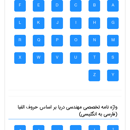
F
E
D
C
B
A
L
K
J
I
H
G
R
Q
P
O
N
M
X
W
V
U
T
S
Z
Y
واژه نامه تخصصی
مهندسی دریا
بر اساس حروف الفبا
(فارسی به انگلیسی)