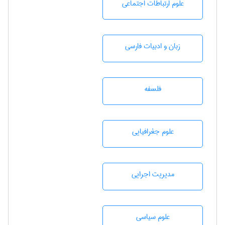
علوم ارتباطات اجتماعی
زبان و ادبيات فارسی
فلسفه
علوم جغرافيايی
مديريت اجرايی
علوم سياسی