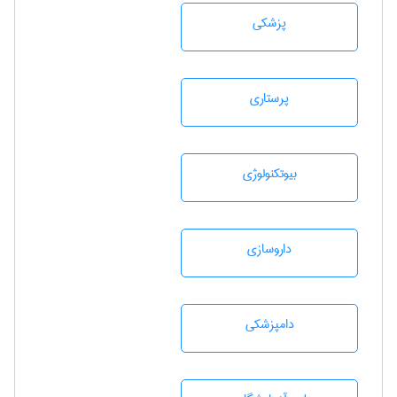
پزشكی
پرستاری
بيوتكنولوژی
داروسازی
دامپزشكی