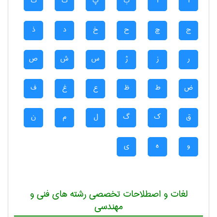
آ
ا
ب
پ
ت
ث
ج
چ
ح
خ
د
ذ
ر
ز
ژ
س
ش
ص
ض
ط
ظ
ع
غ
ف
ق
ک
گ
ل
م
ن
و
ه
ی
لغات و اصطلاحات تخصصی رشته های فنی و
مهندسی