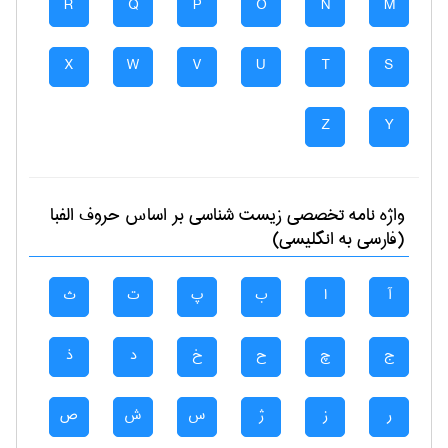
R
Q
P
O
N
M
X
W
V
U
T
S
Z
Y
واژه نامه تخصصی
زيست شناسی
بر اساس حروف الفبا
(فارسی به انگلیسی)
آ
ا
ب
پ
ت
ث
ج
چ
ح
خ
د
ذ
ر
ز
ژ
س
ش
ص