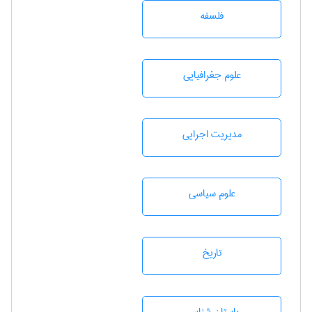
فلسفه
علوم جغرافيايی
مديريت اجرايی
علوم سياسی
تاريخ