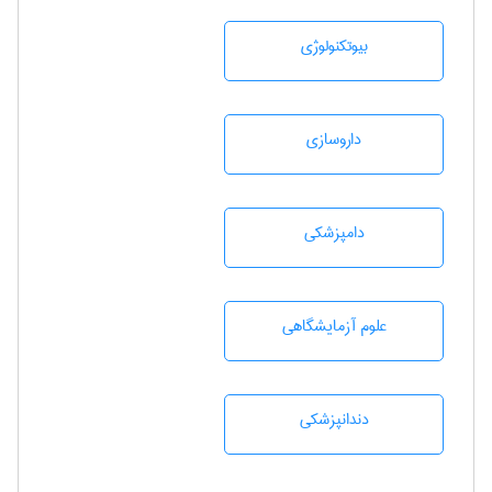
بيوتكنولوژی
داروسازی
دامپزشكی
علوم آزمايشگاهی
دندانپزشكی