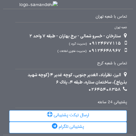
تماس با شعبه تهران
شعبه تهران
ستارخان - خسرو شمالی - برج بهاران - طبقه 7 واحد 2
09124677115
مدیریت گروه
09124648967
مدیریت فناوری اطلاعات
تماس با شعبه کرج
البرز، نظرآباد، الغدیر جنوبی، کوچه غدیر 4 (کوچه شهید
بذرپاچ)، ساختمان ستاره، طبقه 4، پلاک 6
02645408358
پشتیبانی 24 ساعته
ارسال تیکت پشتیبانی
پشتیبانی تلگرام