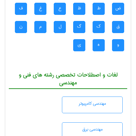
ض
ط
ظ
ع
غ
ف
ق
ک
گ
ل
م
ن
و
ه
ی
لغات و اصطلاحات تخصصی رشته های فنی و
مهندسی
مهندسی كامپيوتر
مهندسی برق