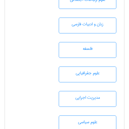
زبان و ادبيات فارسی
فلسفه
علوم جغرافيايی
مديريت اجرايی
علوم سياسی