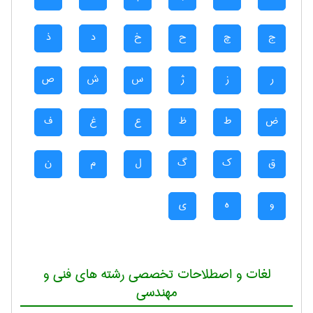
ج
چ
ح
خ
د
ذ
ر
ز
ژ
س
ش
ص
ض
ط
ظ
ع
غ
ف
ق
ک
گ
ل
م
ن
و
ه
ی
لغات و اصطلاحات تخصصی رشته های فنی و
مهندسی