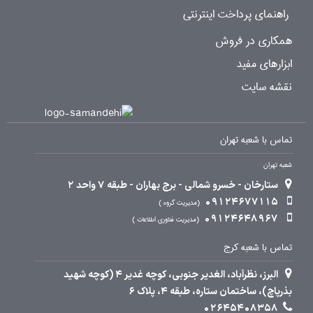
راهنمای پرداخت اینترنتی
همکاری در فروش
ابزارهای مفید
نقشه سایت
تماس با شعبه تهران
شعبه تهران
ستارخان - خسرو شمالی - برج بهاران - طبقه 7 واحد 2
09124677115
مدیریت گروه
09124648967
مدیریت فناوری اطلاعات
تماس با شعبه کرج
البرز، نظرآباد، الغدیر جنوبی، کوچه غدیر 4 (کوچه شهید
بذرپاچ)، ساختمان ستاره، طبقه 4، پلاک 6
02645408358