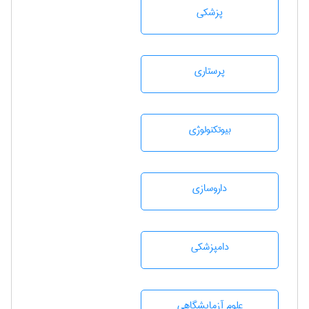
پزشكی
پرستاری
بيوتكنولوژی
داروسازی
دامپزشكی
علوم آزمايشگاهی