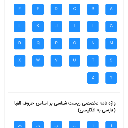
F
E
D
C
B
A
L
K
J
I
H
G
R
Q
P
O
N
M
X
W
V
U
T
S
Z
Y
واژه نامه تخصصی
زيست شناسی
بر اساس حروف الفبا
(فارسی به انگلیسی)
آ
ا
ب
پ
ت
ث