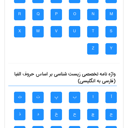
R
Q
P
O
N
M
X
W
V
U
T
S
Z
Y
واژه نامه تخصصی
زيست شناسی
بر اساس حروف الفبا
(فارسی به انگلیسی)
آ
ا
ب
پ
ت
ث
ج
چ
ح
خ
د
ذ