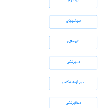
پرستاری
بيوتكنولوژی
داروسازی
دامپزشكی
علوم آزمايشگاهی
دندانپزشكی