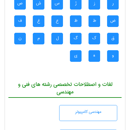
ر
ز
ژ
س
ش
ص
ض
ط
ظ
ع
غ
ف
ق
ک
گ
ل
م
ن
و
ه
ی
لغات و اصطلاحات تخصصی رشته های فنی و
مهندسی
مهندسی كامپيوتر