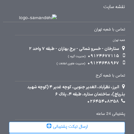
نقشه سایت
تماس با شعبه تهران
شعبه تهران
ستارخان - خسرو شمالی - برج بهاران - طبقه 7 واحد 2
09124677115
مدیریت گروه
09124648967
مدیریت فناوری اطلاعات
تماس با شعبه کرج
البرز، نظرآباد، الغدیر جنوبی، کوچه غدیر 4 (کوچه شهید
بذرپاچ)، ساختمان ستاره، طبقه 4، پلاک 6
02645408358
پشتیبانی 24 ساعته
ارسال تیکت پشتیبانی