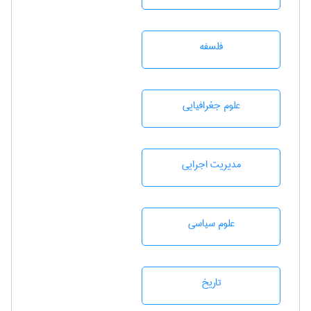
فلسفه
علوم جغرافيايی
مديريت اجرايی
علوم سياسی
تاريخ