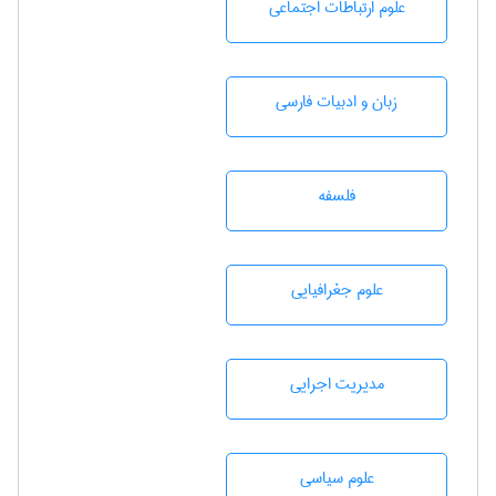
علوم ارتباطات اجتماعی
زبان و ادبيات فارسی
فلسفه
علوم جغرافيايی
مديريت اجرايی
علوم سياسی