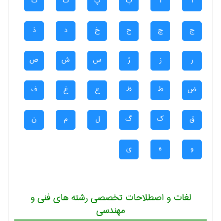
آ
ا
ب
پ
ت
ث
ج
چ
ح
خ
د
ذ
ر
ز
ژ
س
ش
ص
ض
ط
ظ
ع
غ
ف
ق
ک
گ
ل
م
ن
و
ه
ی
لغات و اصطلاحات تخصصی رشته های فنی و
مهندسی