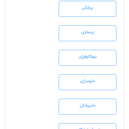
پزشكی
پرستاری
بيوتكنولوژی
داروسازی
دامپزشكی