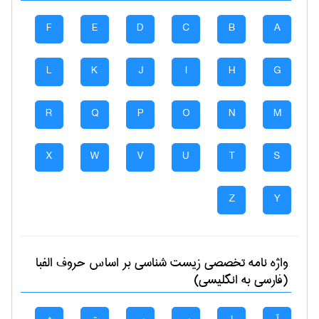
F
E
D
C
B
A
L
K
J
I
H
G
R
Q
P
O
N
M
X
W
V
U
T
S
Z
Y
واژه نامه تخصصی
زيست شناسی
بر اساس حروف الفبا
(فارسی به انگلیسی)