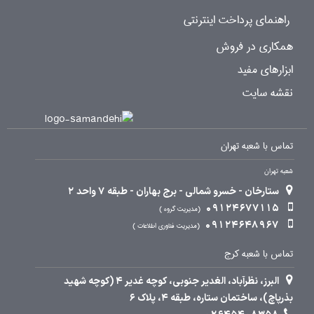
راهنمای پرداخت اینترنتی
همکاری در فروش
ابزارهای مفید
نقشه سایت
تماس با شعبه تهران
شعبه تهران
ستارخان - خسرو شمالی - برج بهاران - طبقه 7 واحد 2
09124677115
مدیریت گروه
09124648967
مدیریت فناوری اطلاعات
تماس با شعبه کرج
البرز، نظرآباد، الغدیر جنوبی، کوچه غدیر 4 (کوچه شهید
بذرپاچ)، ساختمان ستاره، طبقه 4، پلاک 6