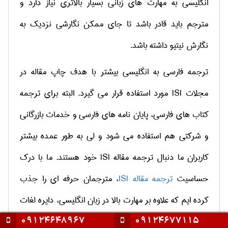
انگلیسی به مهارت های زبانی بسیار بالاتری نیاز دارد و
مترجم باید قادر باشد تا جای ممکن نگارشی نزدیک به
نگارش نیتیو داشته باشد.
ترجمه فارسی به انگلیسی بیشتر با هدف چاپ مقاله در
مجلات
ISI
مورد استفاده قرار می گیرد. البته برای ترجمه
کتاب های فارسی، پایان نامه های فارسی و خدمات بازرگانی
و شرکتی هم استفاده می شود و لی به طور عمده بیشتر
کاربران ما دنبال ترجمه مقاله
ISI
خود هستند. ما با درک
حساسیت
ترجمه مقاله
ISI
، مترجمان حرفه ای را جذب
کرده ایم که علاوه بر مهارت بالا در زبان انگلیسی، دایره لغات
گسترده، با قواعد نگارش مقلات علمی نیز به خوبی آشنا
09124648967
09124677115